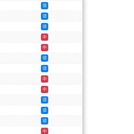
错
错
错
中
中
错
错
中
中
错
错
错
中