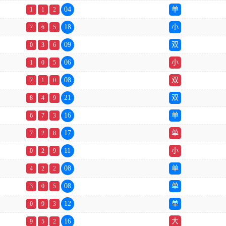
04
单
1
1
2
18
小
7
6
5
09
双
0
3
6
06
小
1
0
5
08
双
7
1
0
21
双
8
4
9
16
单
6
7
3
17
单
7
2
8
11
小
0
2
9
08
单
4
2
2
08
单
3
0
5
12
单
0
9
3
16
大
9
5
2