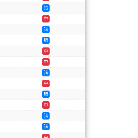
错
中
错
错
中
中
错
中
错
中
错
错
中