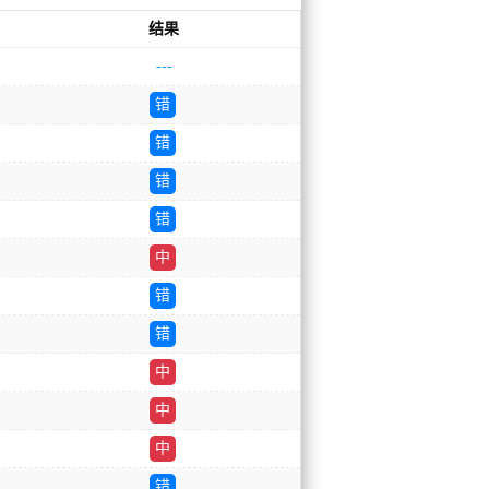
结果
---
错
错
错
错
中
错
错
中
中
中
错