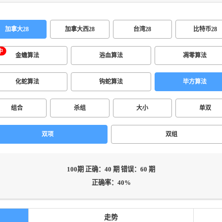
加拿大28
加拿大西28
台湾28
比特币28
金蟾算法
浴血算法
凋零算法
化蛇算法
钩蛇算法
毕方算法
组合
杀组
大小
单双
双项
双组
100期 正确：40 期 错误：60 期
正确率：40%
走势