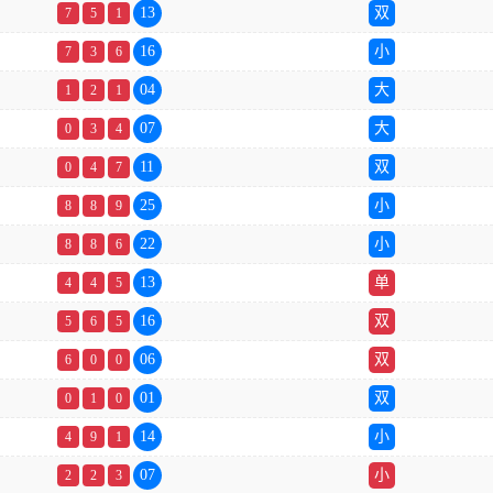
13
双
7
5
1
16
小
7
3
6
04
大
1
2
1
07
大
0
3
4
11
双
0
4
7
25
小
8
8
9
22
小
8
8
6
13
单
4
4
5
16
双
5
6
5
06
双
6
0
0
01
双
0
1
0
14
小
4
9
1
07
小
2
2
3