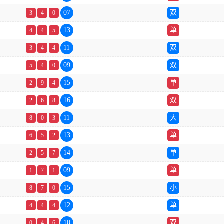
07
双
3
4
0
13
单
4
4
5
11
双
3
4
4
09
双
5
4
0
15
单
2
9
4
16
双
2
6
8
11
大
8
0
3
13
单
6
5
2
14
单
2
5
7
09
单
1
7
1
15
小
8
7
0
12
单
4
4
4
10
双
0
4
6