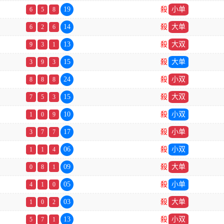
19
殺
小单
6
5
8
14
殺
大单
6
2
6
13
殺
大双
9
3
1
15
殺
大单
3
9
3
24
殺
小双
8
8
8
15
殺
大双
7
5
3
10
殺
小双
1
0
9
17
殺
小单
3
7
7
06
殺
小双
1
1
4
09
殺
大单
0
8
1
05
殺
小单
4
1
0
03
殺
大单
1
0
2
13
殺
小双
5
7
1