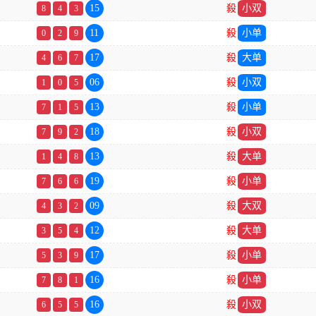
15
殺
小双
8
4
3
11
殺
小单
0
2
9
17
殺
大单
4
6
7
06
殺
小双
1
0
5
13
殺
小单
7
1
5
18
殺
小双
7
9
2
13
殺
大单
1
4
8
19
殺
小单
7
6
6
09
殺
大双
4
3
2
12
殺
大单
3
5
4
17
殺
小单
5
3
9
16
殺
小单
7
8
1
16
殺
小双
6
5
5