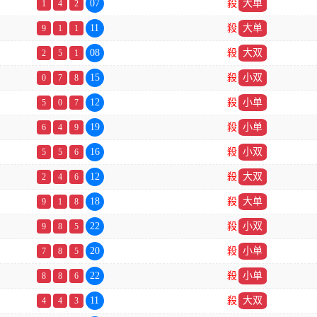
07
殺
大单
1
4
2
11
殺
大单
9
1
1
08
殺
大双
2
5
1
15
殺
小双
0
7
8
12
殺
小单
5
0
7
19
殺
小单
6
4
9
16
殺
小双
5
5
6
12
殺
大双
2
4
6
18
殺
大单
9
1
8
22
殺
小双
9
8
5
20
殺
小单
7
8
5
22
殺
小单
8
8
6
11
殺
大双
4
4
3