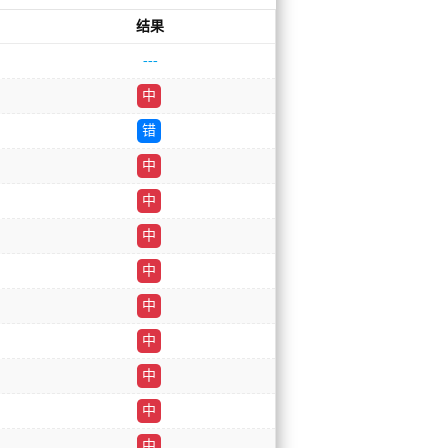
结果
---
中
错
中
中
中
中
中
中
中
中
中