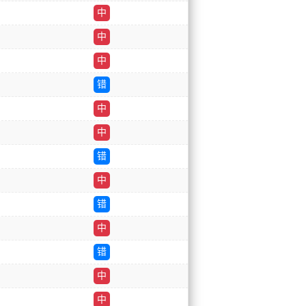
中
中
中
错
中
中
错
中
错
中
错
中
中