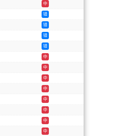
中
错
错
错
错
中
中
中
中
中
中
中
中