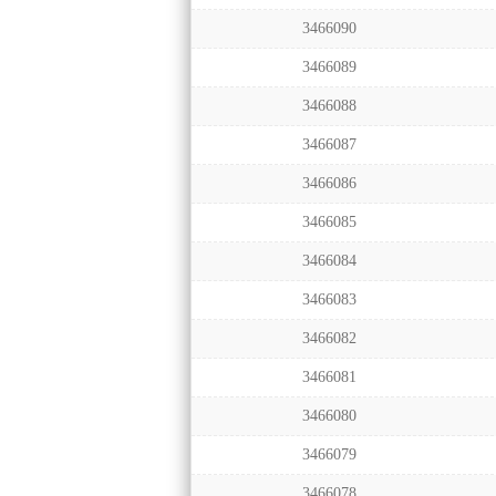
3466090
3466089
3466088
3466087
3466086
3466085
3466084
3466083
3466082
3466081
3466080
3466079
3466078