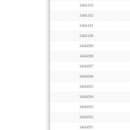
3466103
3466102
3466101
3466100
3466099
3466098
3466097
3466096
3466095
3466094
3466093
3466092
3466091