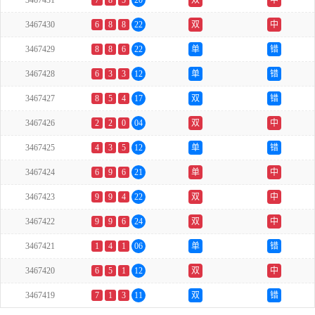
3467431
7
8
5
20
双
中
3467430
6
8
8
22
双
中
3467429
8
8
6
22
单
错
3467428
6
3
3
12
单
错
3467427
8
5
4
17
双
错
3467426
2
2
0
04
双
中
3467425
4
3
5
12
单
错
3467424
6
9
6
21
单
中
3467423
9
9
4
22
双
中
3467422
9
9
6
24
双
中
3467421
1
4
1
06
单
错
3467420
6
5
1
12
双
中
3467419
7
1
3
11
双
错