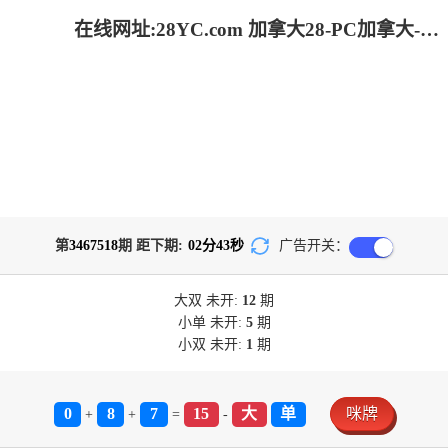
在线网址:28YC.com 加拿大28-PC加拿大-加拿大28开奖结果预测官网|飞飞28加拿大在线预测_火热研究!
第
3467518
期 距下期:
02
分
43
秒
广告开关：
大双
未开:
12
期
小单
未开:
5
期
小双
未开:
1
期
0
8
7
15
大
单
咪牌
+
+
=
-