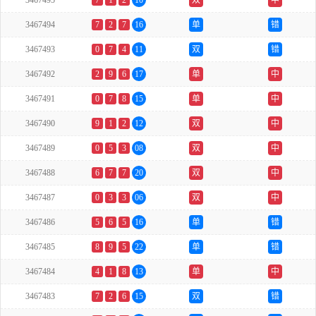
3467495
7
1
2
10
双
中
3467494
7
2
7
16
单
错
3467493
0
7
4
11
双
错
3467492
2
9
6
17
单
中
3467491
0
7
8
15
单
中
3467490
9
1
2
12
双
中
3467489
0
5
3
08
双
中
3467488
6
7
7
20
双
中
3467487
0
3
3
06
双
中
3467486
5
6
5
16
单
错
3467485
8
9
5
22
单
错
3467484
4
1
8
13
单
中
3467483
7
2
6
15
双
错