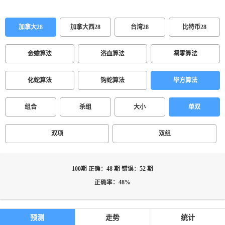
加拿大28
加拿大西28
台湾28
比特币28
金蟾算法
浴血算法
凋零算法
化蛇算法
钩蛇算法
毕方算法
组合
杀组
大小
单双
双项
双组
100期 正确：48 期 错误：52 期
正确率：48%
预测
走势
统计