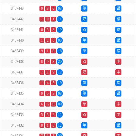
3467443
0
8
0
08
单
错
3467442
1
9
1
11
双
错
3467441
6
5
8
19
双
错
3467440
1
2
5
08
单
错
3467439
9
1
8
18
单
错
3467438
8
9
3
20
双
中
3467437
1
2
9
12
双
中
3467436
1
4
5
10
单
错
3467435
0
5
3
08
单
错
3467434
6
3
0
09
单
中
3467433
5
5
2
12
双
中
3467432
8
1
3
12
单
错