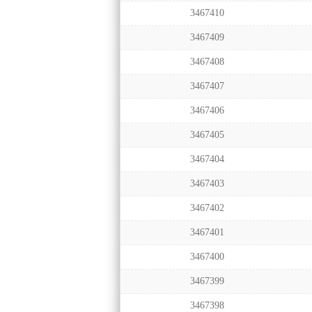
3467410
3467409
3467408
3467407
3467406
3467405
3467404
3467403
3467402
3467401
3467400
3467399
3467398