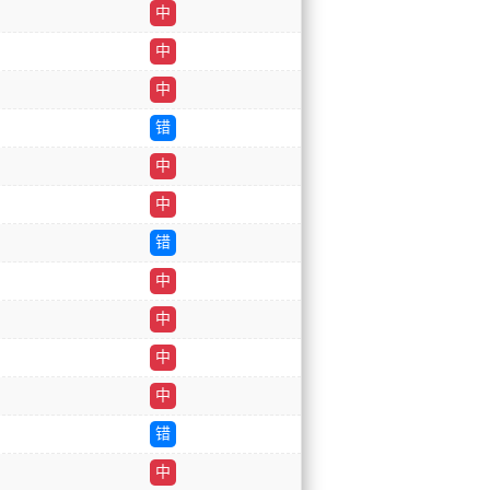
中
中
中
错
中
中
错
中
中
中
中
错
中