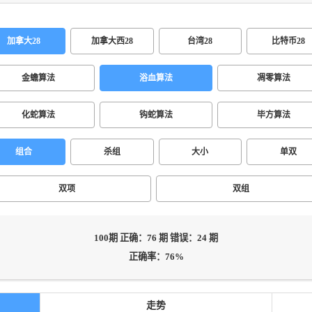
加拿大28
加拿大西28
台湾28
比特币28
金蟾算法
浴血算法
凋零算法
化蛇算法
钩蛇算法
毕方算法
组合
杀组
大小
单双
双项
双组
100期 正确：76 期 错误：24 期
正确率：76%
走势