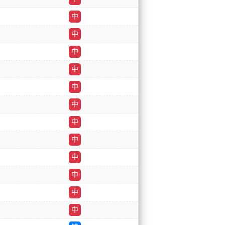
中
中
中
中
中
中
中
中
中
中
中
中