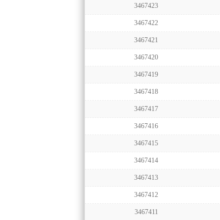
3467423
3467422
3467421
3467420
3467419
3467418
3467417
3467416
3467415
3467414
3467413
3467412
3467411