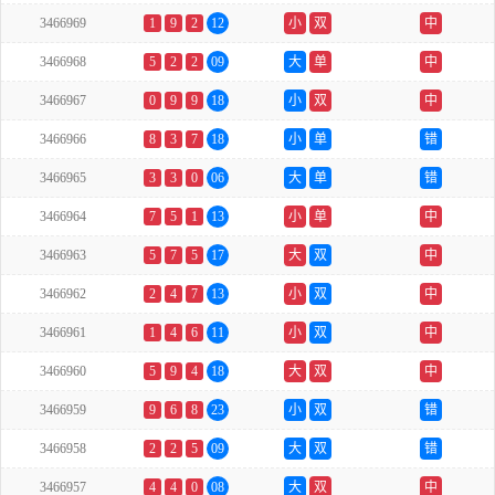
3466969
1
9
2
12
小
双
中
3466968
5
2
2
09
大
单
中
3466967
0
9
9
18
小
双
中
3466966
8
3
7
18
小
单
错
3466965
3
3
0
06
大
单
错
3466964
7
5
1
13
小
单
中
3466963
5
7
5
17
大
双
中
3466962
2
4
7
13
小
双
中
3466961
1
4
6
11
小
双
中
3466960
5
9
4
18
大
双
中
3466959
9
6
8
23
小
双
错
3466958
2
2
5
09
大
双
错
3466957
4
4
0
08
大
双
中