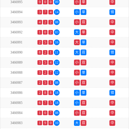
3466995
9
0
0
09
小
单
中
3466994
3
7
4
14
小
单
错
3466993
4
2
2
08
小
双
中
3466992
1
0
2
03
大
单
中
3466991
2
5
9
16
大
单
中
3466990
8
2
1
11
大
双
错
3466989
3
5
4
12
小
双
中
3466988
3
2
7
12
小
单
中
3466987
2
5
1
08
小
双
中
3466986
2
8
8
18
小
单
错
3466985
6
7
5
18
小
双
中
3466984
1
0
7
08
小
双
中
3466983
1
9
0
10
大
双
中