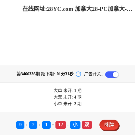
在线网址:28YC.com 加拿大28-PC加拿大-加拿大28开奖结果预测官网|飞飞28加拿大在线预测_火热研究!
第
3466336
期 距下期:
01
分
31
秒
广告开关：
大单
未开:
1
期
大双
未开:
4
期
小单
未开:
2
期
9
2
1
12
小
双
咪牌
+
+
=
-