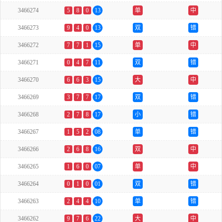
3466274
5
8
0
13
单
中
3466273
9
4
0
13
双
错
3466272
7
7
1
15
单
中
3466271
0
4
7
11
双
错
3466270
6
6
3
15
大
中
3466269
3
7
7
17
双
错
3466268
2
7
8
17
小
错
3466267
1
5
2
08
单
错
3466266
2
6
8
16
双
中
3466265
1
6
0
07
单
中
3466264
0
1
0
01
双
错
3466263
2
4
4
10
单
错
3466262
9
7
6
22
大
中