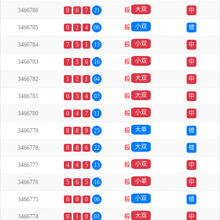
大双
3466786
8
6
7
21
殺
中
小双
3466785
0
2
4
06
殺
错
小双
3466784
7
5
1
13
殺
中
小双
3466783
7
3
6
16
殺
中
大双
3466782
1
2
1
04
殺
中
大双
3466781
0
3
4
07
殺
中
小双
3466780
0
4
7
11
殺
中
大单
3466779
8
8
9
25
殺
错
大双
3466778
8
8
6
22
殺
错
小双
3466777
4
4
5
13
殺
中
小单
3466776
5
6
5
16
殺
中
小双
3466775
6
0
0
06
殺
错
大双
3466774
0
1
0
01
殺
中