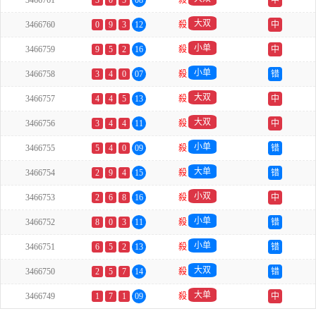
3466761
3
0
5
08
殺
中
大双
3466760
0
9
3
12
殺
中
小单
3466759
9
5
2
16
殺
中
小单
3466758
3
4
0
07
殺
错
大双
3466757
4
4
5
13
殺
中
大双
3466756
3
4
4
11
殺
中
小单
3466755
5
4
0
09
殺
错
大单
3466754
2
9
4
15
殺
错
小双
3466753
2
6
8
16
殺
中
小单
3466752
8
0
3
11
殺
错
小单
3466751
6
5
2
13
殺
错
大双
3466750
2
5
7
14
殺
错
大单
3466749
1
7
1
09
殺
中