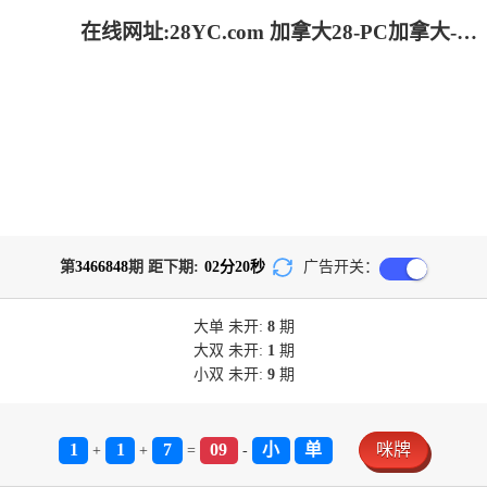
在线网址:28YC.com 加拿大28-PC加拿大-加拿大28开奖结果预测官网|飞飞28加拿大在线预测_火热研究!
第
3466848
期 距下期:
02
分
20
秒
广告开关：
大单
未开:
8
期
大双
未开:
1
期
小双
未开:
9
期
1
1
7
09
小
单
咪牌
+
+
=
-