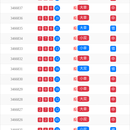
大单
3466837
1
4
0
05
殺
中
大单
3466836
6
5
9
20
殺
中
大单
3466835
6
9
6
21
殺
错
小双
3466834
7
7
5
19
殺
中
小单
3466833
1
8
4
13
殺
错
大单
3466832
6
6
0
12
殺
中
大双
3466831
9
4
3
16
殺
错
小单
3466830
8
8
5
21
殺
中
小单
3466829
8
0
8
16
殺
中
大双
3466828
2
9
1
12
殺
中
大单
3466827
2
7
3
12
殺
中
小双
3466826
0
2
3
05
殺
中
小双