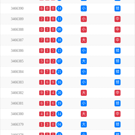
3466390
6
0
8
14
小
错
3466389
2
1
8
11
小
中
3466388
0
1
8
09
小
中
3466387
7
8
3
18
大
中
3466386
9
1
5
15
小
错
3466385
5
0
2
07
大
错
3466384
6
7
8
21
小
错
3466383
1
6
9
16
小
错
3466382
9
7
4
20
大
中
3466381
6
7
6
19
小
错
3466380
4
8
2
14
大
中
3466379
1
3
0
04
大
错