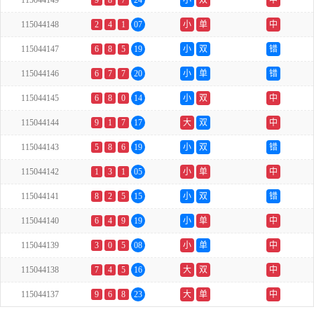
115044149
9
8
7
24
小
双
中
115044148
2
4
1
07
小
单
中
115044147
6
8
5
19
小
双
错
115044146
6
7
7
20
小
单
错
115044145
6
8
0
14
小
双
中
115044144
9
1
7
17
大
双
中
115044143
5
8
6
19
小
双
错
115044142
1
3
1
05
小
单
中
115044141
8
2
5
15
小
双
错
115044140
6
4
9
19
小
单
中
115044139
3
0
5
08
小
单
中
115044138
7
4
5
16
大
双
中
115044137
9
6
8
23
大
单
中