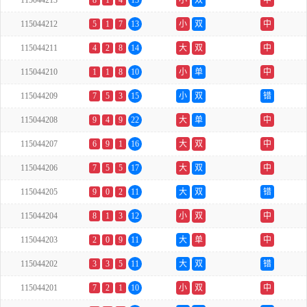
115044213
8
1
4
13
小
双
中
115044212
5
1
7
13
小
双
中
115044211
4
2
8
14
大
双
中
115044210
1
1
8
10
小
单
中
115044209
7
5
3
15
小
双
错
115044208
9
4
9
22
大
单
中
115044207
6
9
1
16
大
双
中
115044206
7
5
5
17
大
双
中
115044205
9
0
2
11
大
双
错
115044204
8
1
3
12
小
双
中
115044203
2
0
9
11
大
单
中
115044202
3
3
5
11
大
双
错
115044201
7
2
1
10
小
双
中