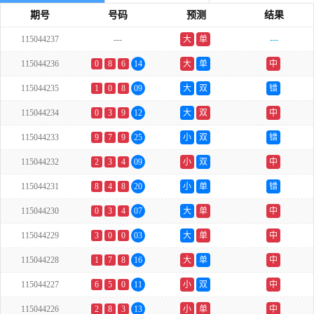
期号
号码
预测
结果
115044237
---
大
单
---
115044236
0
8
6
14
大
单
中
115044235
1
0
8
09
大
双
错
115044234
0
3
9
12
大
双
中
115044233
9
7
9
25
小
双
错
115044232
2
3
4
09
小
双
中
115044231
8
4
8
20
小
单
错
115044230
0
3
4
07
大
单
中
115044229
3
0
0
03
大
单
中
115044228
1
7
8
16
大
单
中
115044227
6
5
0
11
小
双
中
115044226
2
8
3
13
小
单
中