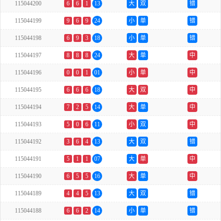
115044200
6
6
1
13
大
双
错
115044199
9
6
9
24
小
单
错
115044198
6
9
3
18
小
单
错
115044197
8
8
8
24
大
单
中
115044196
0
0
1
01
小
单
中
115044195
6
6
6
18
大
双
中
115044194
7
2
5
14
大
单
中
115044193
5
0
6
11
小
双
中
115044192
3
6
4
13
大
双
错
115044191
5
1
1
07
大
单
中
115044190
6
5
5
16
大
单
中
115044189
4
4
5
13
大
双
错
115044188
6
6
2
14
小
单
错