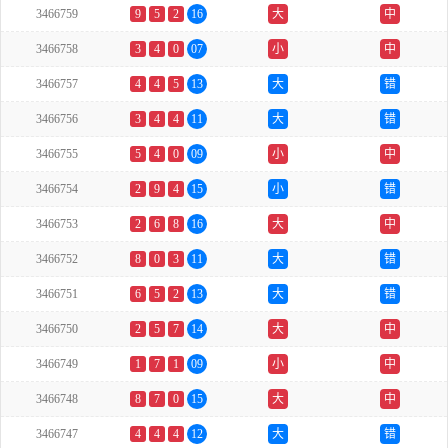
3466759
9
5
2
16
大
中
3466758
3
4
0
07
小
中
3466757
4
4
5
13
大
错
3466756
3
4
4
11
大
错
3466755
5
4
0
09
小
中
3466754
2
9
4
15
小
错
3466753
2
6
8
16
大
中
3466752
8
0
3
11
大
错
3466751
6
5
2
13
大
错
3466750
2
5
7
14
大
中
3466749
1
7
1
09
小
中
3466748
8
7
0
15
大
中
3466747
4
4
4
12
大
错