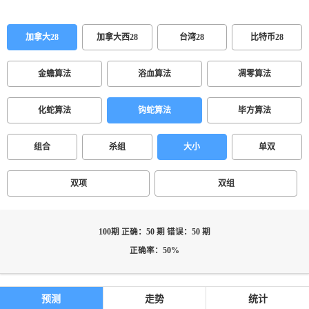
加拿大28
加拿大西28
台湾28
比特币28
金蟾算法
浴血算法
凋零算法
化蛇算法
钩蛇算法
毕方算法
组合
杀组
大小
单双
双项
双组
100期 正确：50 期 错误：50 期
正确率：50%
预测
走势
统计