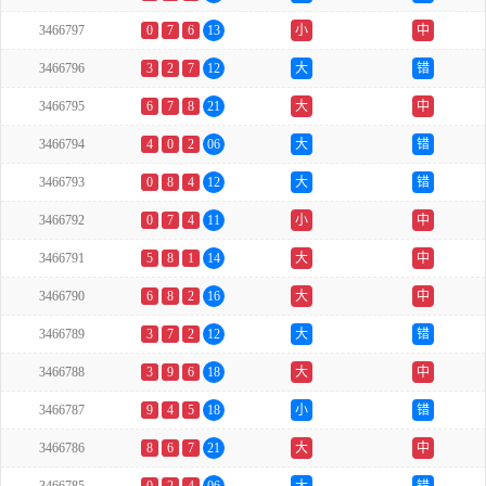
3466797
0
7
6
13
小
中
3466796
3
2
7
12
大
错
3466795
6
7
8
21
大
中
3466794
4
0
2
06
大
错
3466793
0
8
4
12
大
错
3466792
0
7
4
11
小
中
3466791
5
8
1
14
大
中
3466790
6
8
2
16
大
中
3466789
3
7
2
12
大
错
3466788
3
9
6
18
大
中
3466787
9
4
5
18
小
错
3466786
8
6
7
21
大
中