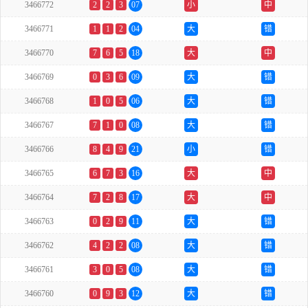
3466772
2
2
3
07
小
中
3466771
1
1
2
04
大
错
3466770
7
6
5
18
大
中
3466769
0
3
6
09
大
错
3466768
1
0
5
06
大
错
3466767
7
1
0
08
大
错
3466766
8
4
9
21
小
错
3466765
6
7
3
16
大
中
3466764
7
2
8
17
大
中
3466763
0
2
9
11
大
错
3466762
4
2
2
08
大
错
3466761
3
0
5
08
大
错
3466760
0
9
3
12
大
错