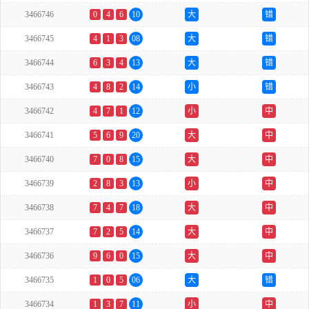
3466746
0
4
6
10
大
错
3466745
4
1
3
08
大
错
3466744
6
3
4
13
大
错
3466743
4
8
2
14
小
错
3466742
4
7
1
12
小
中
3466741
5
6
9
20
大
中
3466740
7
0
8
15
大
中
3466739
2
8
3
13
小
中
3466738
7
4
7
18
大
中
3466737
7
2
5
14
大
中
3466736
9
6
0
15
大
中
3466735
1
0
5
06
大
错
3466734
1
3
7
11
小
中