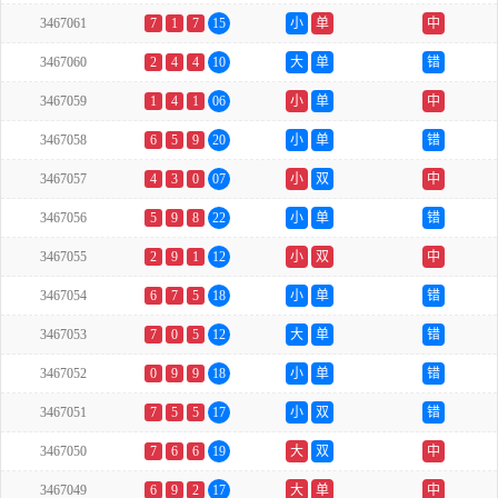
3467061
7
1
7
15
小
单
中
3467060
2
4
4
10
大
单
错
3467059
1
4
1
06
小
单
中
3467058
6
5
9
20
小
单
错
3467057
4
3
0
07
小
双
中
3467056
5
9
8
22
小
单
错
3467055
2
9
1
12
小
双
中
3467054
6
7
5
18
小
单
错
3467053
7
0
5
12
大
单
错
3467052
0
9
9
18
小
单
错
3467051
7
5
5
17
小
双
错
3467050
7
6
6
19
大
双
中
3467049
6
9
2
17
大
单
中