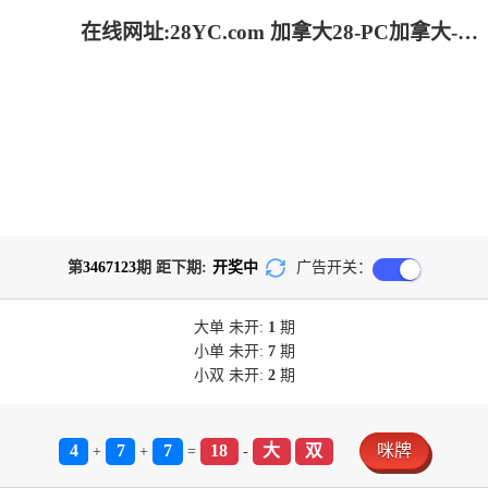
在线网址:28YC.com 加拿大28-PC加拿大-加拿大28开奖结果预测官网|飞飞28加拿大在线预测_火热研究!
第
3467123
期 距下期:
开奖中
广告开关：
大单
未开:
1
期
小单
未开:
7
期
小双
未开:
2
期
4
7
7
18
大
双
咪牌
+
+
=
-