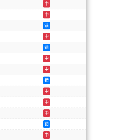
中
中
错
中
错
中
中
错
中
中
中
错
中