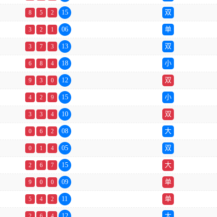
15
双
8
5
2
06
单
3
2
1
13
双
3
7
3
18
小
6
8
4
12
双
9
3
0
15
小
4
2
9
10
双
3
3
4
08
大
0
6
2
05
双
0
1
4
15
大
2
6
7
09
单
9
0
0
11
单
5
4
2
12
大
2
6
4