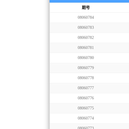
期号
08060784
08060783
08060782
08060781
08060780
08060779
08060778
08060777
08060776
08060775
08060774
08060773