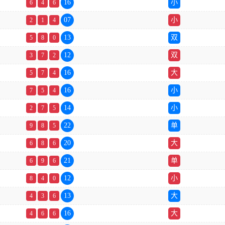
16
小
6
4
6
07
小
2
1
4
13
双
5
8
0
12
双
3
7
2
16
大
5
7
4
16
小
7
5
4
14
小
2
7
5
22
单
9
8
5
20
大
6
8
6
21
单
6
9
6
12
小
8
4
0
13
大
4
3
6
16
大
4
6
6