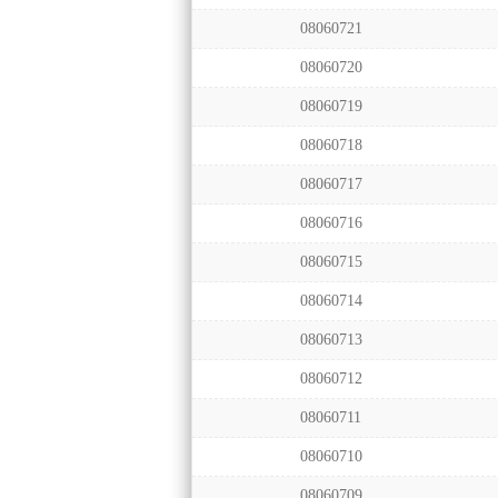
08060721
08060720
08060719
08060718
08060717
08060716
08060715
08060714
08060713
08060712
08060711
08060710
08060709