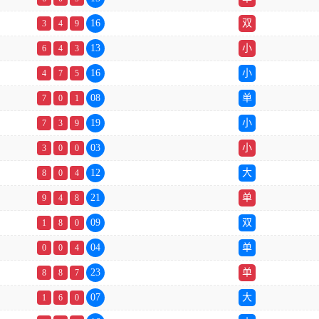
16
双
3
4
9
13
小
6
4
3
16
小
4
7
5
08
单
7
0
1
19
小
7
3
9
03
小
3
0
0
12
大
8
0
4
21
单
9
4
8
09
双
1
8
0
04
单
0
0
4
23
单
8
8
7
07
大
1
6
0