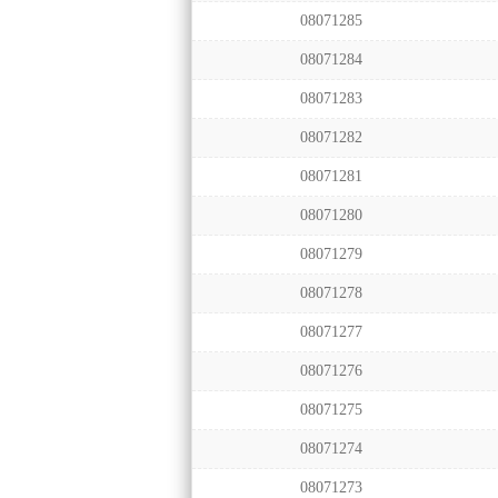
08071285
08071284
08071283
08071282
08071281
08071280
08071279
08071278
08071277
08071276
08071275
08071274
08071273