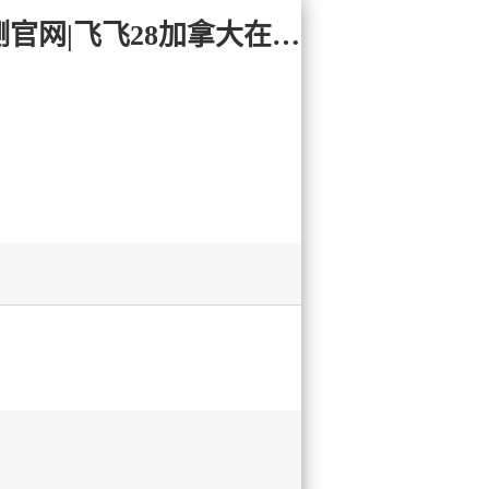
在线网址:28YC.com 加拿大28-PC加拿大-加拿大28开奖结果预测官网|飞飞28加拿大在线预测_火热研究!