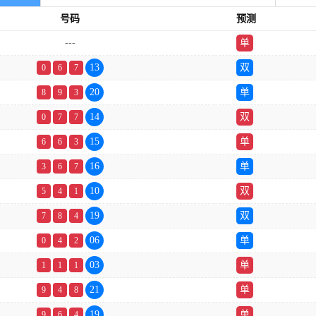
号码
预测
---
单
13
双
0
6
7
20
单
8
9
3
14
双
0
7
7
15
单
6
6
3
16
单
3
6
7
10
双
5
4
1
19
双
7
8
4
06
单
0
4
2
03
单
1
1
1
21
单
9
4
8
19
单
9
6
4