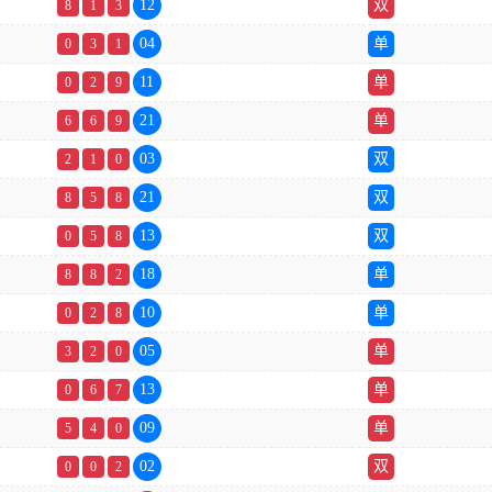
12
双
8
1
3
04
单
0
3
1
11
单
0
2
9
21
单
6
6
9
03
双
2
1
0
21
双
8
5
8
13
双
0
5
8
18
单
8
8
2
10
单
0
2
8
05
单
3
2
0
13
单
0
6
7
09
单
5
4
0
02
双
0
0
2