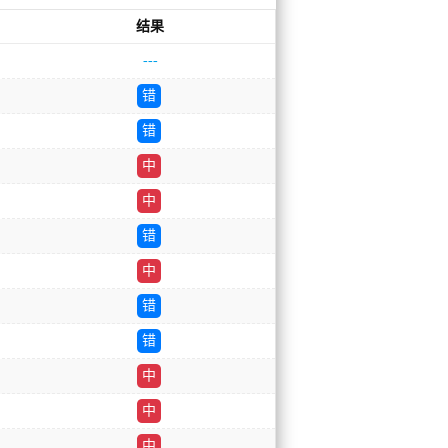
结果
---
错
错
中
中
错
中
错
错
中
中
中