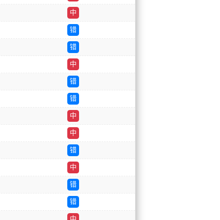
中
错
错
中
错
错
中
中
错
中
错
错
中