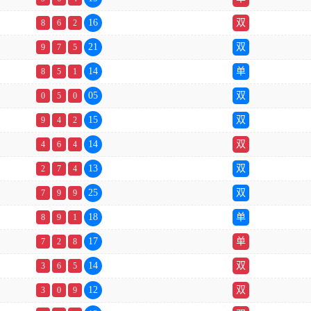
16
双
8
6
2
21
双
9
7
5
14
单
8
5
1
05
双
0
5
0
15
双
9
4
2
14
双
4
6
4
13
双
2
7
4
25
双
7
9
9
18
单
8
9
1
17
单
7
2
8
14
双
3
6
5
12
双
3
0
9