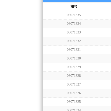
期号
08071335
08071334
08071333
08071332
08071331
08071330
08071329
08071328
08071327
08071326
08071325
08071324