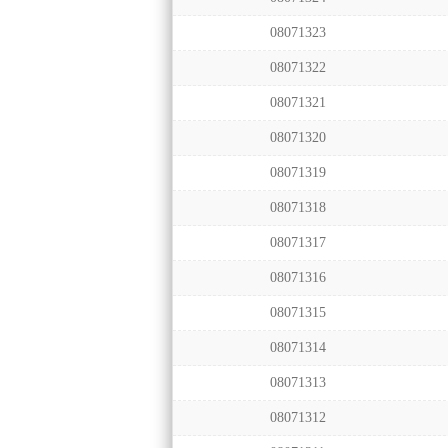
08071323
08071322
08071321
08071320
08071319
08071318
08071317
08071316
08071315
08071314
08071313
08071312