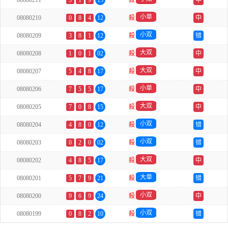
08080211
3
1
9
13
殺
中
小单
08080210
0
8
4
12
殺
中
小双
08080209
3
8
1
12
殺
错
大双
08080208
1
0
1
02
殺
中
大双
08080207
5
4
8
17
殺
中
小单
08080206
7
5
5
17
殺
中
大双
08080205
7
0
8
15
殺
中
小双
08080204
4
8
0
12
殺
错
小双
08080203
0
2
0
02
殺
错
大双
08080202
4
8
5
17
殺
中
大单
08080201
5
7
9
21
殺
错
小双
08080200
9
6
9
24
殺
中
小双
08080199
0
8
2
10
殺
错