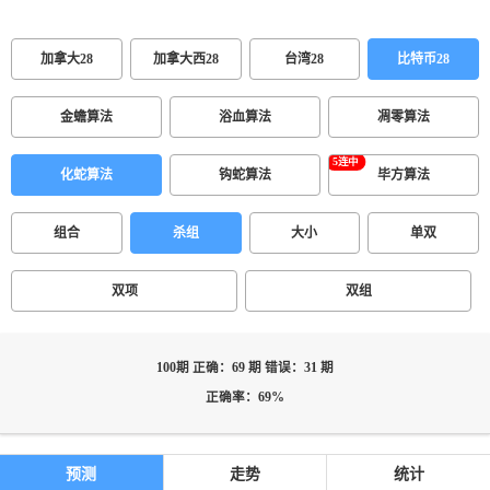
加拿大28
加拿大西28
台湾28
比特币28
金蟾算法
浴血算法
凋零算法
化蛇算法
钩蛇算法
毕方算法
组合
杀组
大小
单双
双项
双组
100期 正确：69 期 错误：31 期
正确率：69%
预测
走势
统计