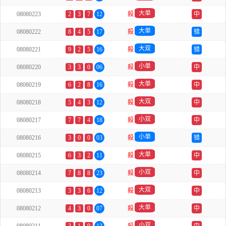
大单
08080223
2
3
7
12
殺
中
大单
08080222
8
4
5
17
殺
错
大双
08080221
9
2
5
16
殺
错
小单
08080220
3
3
0
06
殺
中
大单
08080219
6
2
8
16
殺
中
大双
08080218
5
4
3
12
殺
中
小双
08080217
7
7
4
18
殺
中
小单
08080216
3
0
0
03
殺
错
大单
08080215
6
3
2
11
殺
中
小双
08080214
7
8
8
23
殺
中
大双
08080213
3
3
6
12
殺
中
大单
08080212
4
3
0
07
殺
中
小双