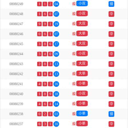
小双
08080249
1
1
2
04
殺
错
小双
08080248
1
6
0
07
殺
中
大双
08080247
9
9
1
19
殺
中
大单
08080246
0
6
1
07
殺
中
大双
08080245
3
8
6
17
殺
中
小双
08080244
5
4
0
09
殺
中
大双
08080243
2
8
3
13
殺
中
大单
08080242
1
8
4
13
殺
中
小单
08080241
4
9
3
16
殺
中
小双
08080240
1
8
9
18
殺
中
小单
08080239
4
6
4
14
殺
中
小单
08080238
0
2
1
03
殺
错
小单
08080237
6
3
1
10
殺
中