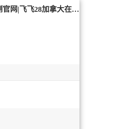
在线网址:28YC.com 加拿大28-PC加拿大-加拿大28开奖结果预测官网|飞飞28加拿大在线预测_火热研究!