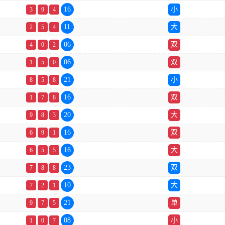
16
小
3
9
4
11
大
2
5
4
06
双
4
0
2
06
双
1
5
0
21
小
8
5
8
16
双
1
7
8
20
大
9
8
3
16
双
6
9
1
16
大
6
5
5
23
双
7
8
8
10
大
7
2
1
21
单
9
7
5
08
小
1
0
7