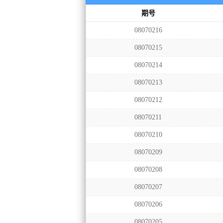
期号
08070216
08070215
08070214
08070213
08070212
08070211
08070210
08070209
08070208
08070207
08070206
08070205