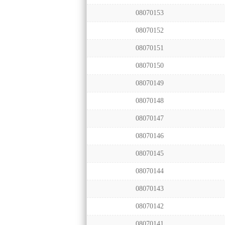
08070153
08070152
08070151
08070150
08070149
08070148
08070147
08070146
08070145
08070144
08070143
08070142
08070141