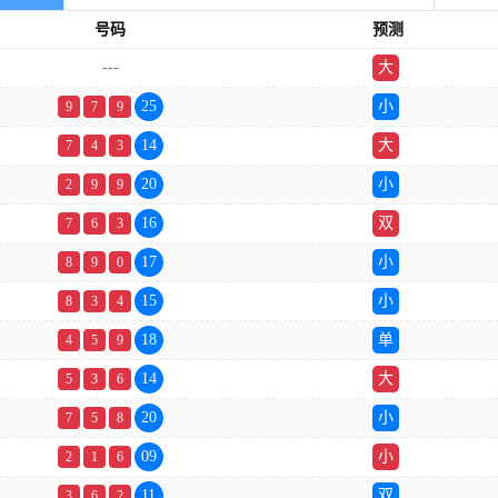
号码
预测
---
大
25
小
9
7
9
14
大
7
4
3
20
小
2
9
9
16
双
7
6
3
17
小
8
9
0
15
小
8
3
4
18
单
4
5
9
14
大
5
3
6
20
小
7
5
8
09
小
2
1
6
11
双
3
6
2