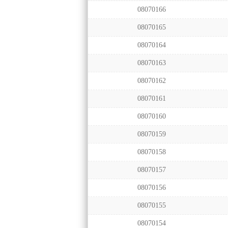
08070166
08070165
08070164
08070163
08070162
08070161
08070160
08070159
08070158
08070157
08070156
08070155
08070154