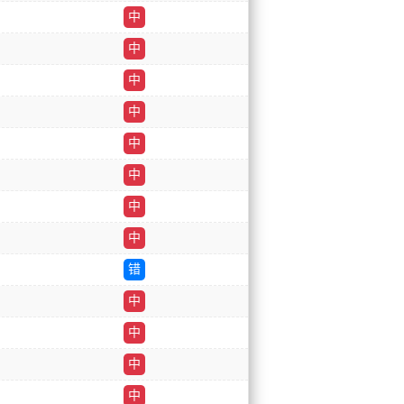
中
中
中
中
中
中
中
中
错
中
中
中
中