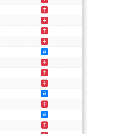
中
中
中
中
错
中
中
中
错
中
错
中