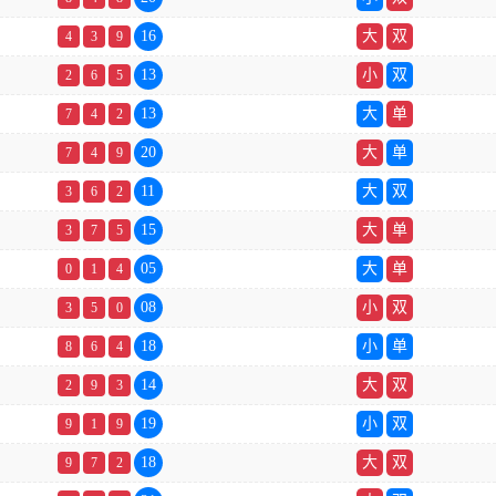
16
大
双
4
3
9
13
小
双
2
6
5
13
大
单
7
4
2
20
大
单
7
4
9
11
大
双
3
6
2
15
大
单
3
7
5
05
大
单
0
1
4
08
小
双
3
5
0
18
小
单
8
6
4
14
大
双
2
9
3
19
小
双
9
1
9
18
大
双
9
7
2