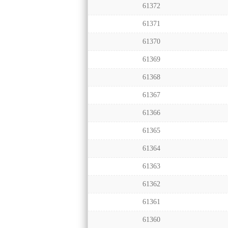
61372
61371
61370
61369
61368
61367
61366
61365
61364
61363
61362
61361
61360