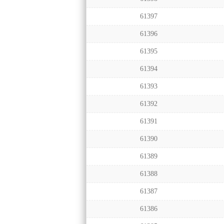
61397
61396
61395
61394
61393
61392
61391
61390
61389
61388
61387
61386