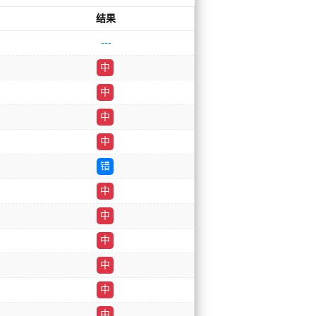
结果
---
中
中
中
中
错
中
中
中
中
中
中