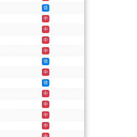
错
中
中
中
中
错
中
错
中
中
中
中
中