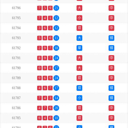
61796
7
5
9
21
大
中
61795
7
4
1
12
小
中
61794
3
6
3
12
双
中
61793
5
6
0
11
大
错
61792
2
9
7
18
单
错
61791
8
9
7
24
大
中
61790
0
9
8
17
大
中
61789
9
6
9
24
双
中
61788
4
6
7
17
双
错
61787
7
4
3
14
小
错
61786
4
7
9
20
双
中
61785
6
4
0
10
双
中