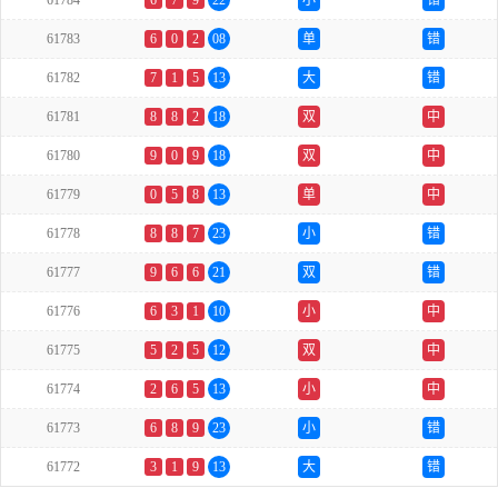
61784
6
7
9
22
小
错
61783
6
0
2
08
单
错
61782
7
1
5
13
大
错
61781
8
8
2
18
双
中
61780
9
0
9
18
双
中
61779
0
5
8
13
单
中
61778
8
8
7
23
小
错
61777
9
6
6
21
双
错
61776
6
3
1
10
小
中
61775
5
2
5
12
双
中
61774
2
6
5
13
小
中
61773
6
8
9
23
小
错
61772
3
1
9
13
大
错