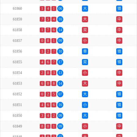
61860
1
4
1
06
大
错
61859
7
5
4
16
大
中
61858
1
7
6
14
双
中
61857
0
8
1
09
小
中
61856
1
2
7
10
单
错
61855
4
6
7
17
双
错
61854
2
8
3
13
小
中
61853
6
0
8
14
大
中
61852
0
2
5
07
大
错
61851
4
6
6
16
小
错
61850
3
4
2
09
大
错
61849
8
0
1
09
小
中