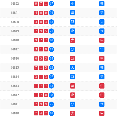
61822
9
7
1
17
小
错
61821
4
0
0
04
单
错
61820
3
8
4
15
双
错
61819
7
9
5
21
小
错
61818
9
2
7
18
大
中
61817
3
1
9
13
双
错
61816
6
5
3
14
双
中
61815
7
1
5
13
大
错
61814
3
1
3
07
双
错
61813
1
7
7
15
单
中
61812
1
7
0
08
小
中
61811
7
9
9
25
双
错
61810
7
4
7
18
大
中