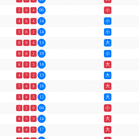
06
小
2
0
4
14
小
4
6
4
14
小
5
8
1
13
大
0
9
4
19
小
9
8
2
14
大
6
3
5
13
大
4
7
2
19
大
7
4
8
12
大
3
4
5
04
小
2
2
0
14
大
6
5
3
17
大
8
4
5