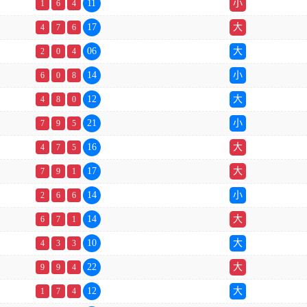
11
小
1
6
4
17
大
4
7
6
06
大
2
0
4
14
小
6
0
8
12
大
4
8
0
21
小
7
9
5
16
大
4
7
5
17
大
7
9
1
14
小
2
6
6
14
大
6
7
1
10
大
4
3
3
22
大
9
9
4
12
大
1
7
4