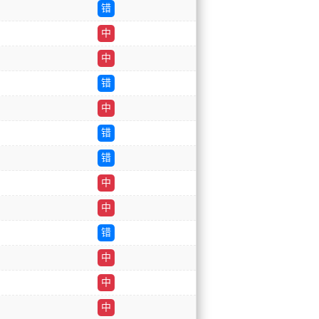
错
中
中
错
中
错
错
中
中
错
中
中
中