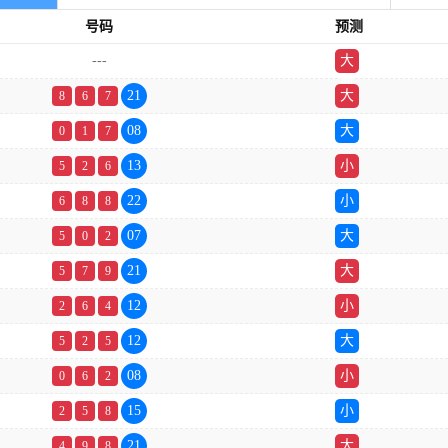
号码
预测
---
大
双
21
大
8
6
7
08
大
0
1
7
13
小
5
2
6
22
小
6
8
8
07
大
5
0
2
21
大
5
7
9
12
小
2
6
4
12
大
5
2
5
08
小
0
6
2
15
小
2
5
8
21
大
4
9
8