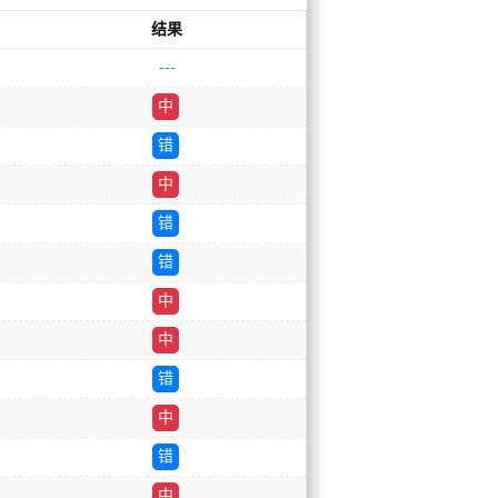
结果
---
中
错
中
错
错
中
中
错
中
错
中