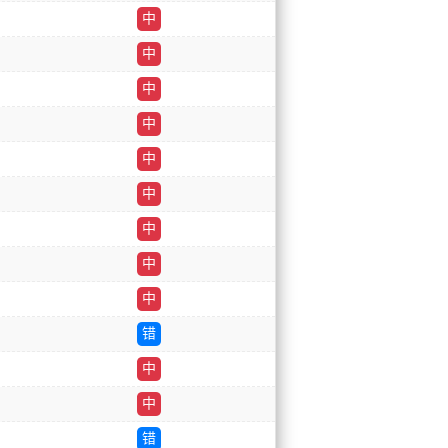
中
中
中
中
中
中
中
中
中
错
中
中
错