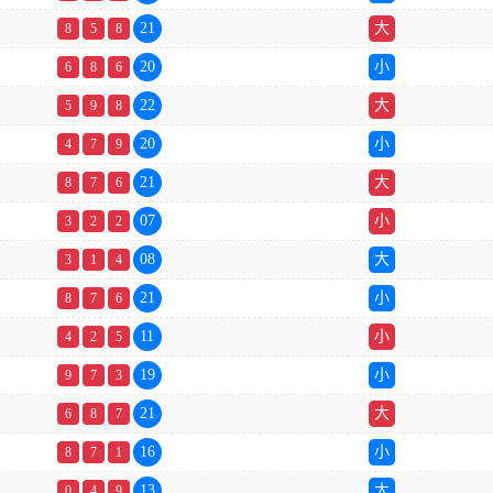
21
大
8
5
8
20
小
6
8
6
22
大
5
9
8
20
小
4
7
9
21
大
8
7
6
07
小
3
2
2
08
大
3
1
4
21
小
8
7
6
11
小
4
2
5
19
小
9
7
3
21
大
6
8
7
16
小
8
7
1
13
大
0
4
9