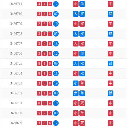
3466711
4
4
4
12
小
单
中
3466710
3
4
0
07
大
双
错
3466709
2
3
5
10
小
双
中
3466708
3
1
1
05
大
双
错
3466707
3
9
6
18
大
双
中
3466706
3
3
6
12
小
单
中
3466705
8
1
0
09
大
双
错
3466704
8
1
2
11
小
双
中
3466703
3
8
8
19
小
单
中
3466702
3
1
4
08
大
单
错
3466701
0
6
4
10
小
双
中
3466700
5
2
2
09
小
单
中
3466699
3
3
6
12
小
双
中