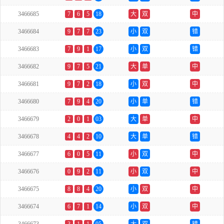
3466685
7
6
5
18
大
双
中
3466684
9
7
7
23
小
双
错
3466683
7
9
1
17
小
双
错
3466682
9
7
5
21
大
单
中
3466681
9
7
2
18
小
双
中
3466680
7
9
4
20
小
单
错
3466679
2
0
1
03
大
单
中
3466678
4
4
2
10
大
单
错
3466677
6
0
5
11
小
双
中
3466676
0
9
2
11
小
双
中
3466675
8
8
4
20
小
双
中
3466674
6
7
1
14
小
双
中