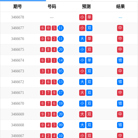
期号
号码
预测
结果
3466678
---
小
单
---
3466677
6
0
5
11
小
双
中
3466676
0
9
2
11
大
单
中
3466675
8
8
4
20
小
双
中
3466674
6
7
1
14
小
单
错
3466673
3
1
1
05
小
双
中
3466672
2
6
5
13
大
双
错
3466671
1
7
9
17
大
双
中
3466670
6
7
6
19
小
双
错
3466669
9
3
8
20
大
双
中
3466668
0
4
5
09
大
双
错
3466667
4
2
4
10
小
双
中