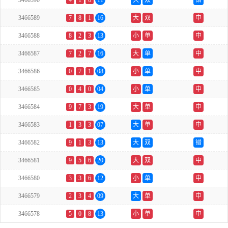
3466590
4
1
6
11
大
双
错
3466589
7
8
1
16
大
双
中
3466588
8
2
3
13
小
单
中
3466587
7
2
7
16
大
单
中
3466586
0
7
1
08
小
单
中
3466585
0
4
0
04
小
单
中
3466584
9
7
3
19
大
单
中
3466583
1
3
3
07
大
单
中
3466582
9
1
3
13
大
双
错
3466581
9
5
6
20
大
双
中
3466580
3
3
6
12
小
单
中
3466579
2
3
4
09
大
单
中
3466578
5
0
8
13
小
单
中