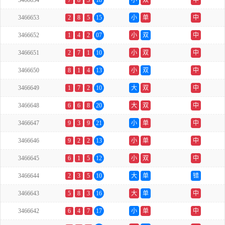
3466654
7
8
3
18
小
双
中
3466653
2
8
5
15
小
单
中
3466652
1
4
2
07
小
双
中
3466651
2
7
1
10
小
双
中
3466650
8
1
4
13
小
双
中
3466649
1
7
2
10
大
双
中
3466648
6
6
8
20
大
双
中
3466647
9
3
9
21
小
单
中
3466646
9
2
2
13
小
单
中
3466645
6
1
5
12
小
双
中
3466644
2
3
5
10
大
单
错
3466643
5
8
3
16
大
单
中
3466642
6
4
7
17
小
单
中