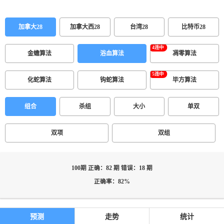
加拿大28
加拿大西28
台湾28
比特币28
金蟾算法
浴血算法
凋零算法
化蛇算法
钩蛇算法
毕方算法
组合
杀组
大小
单双
双项
双组
100期 正确：82 期 错误：18 期
正确率：82%
预测
走势
统计