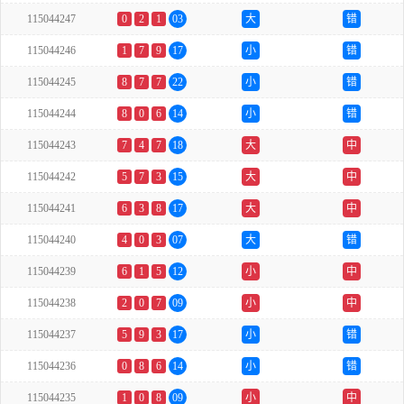
115044247
0
2
1
03
大
错
115044246
1
7
9
17
小
错
115044245
8
7
7
22
小
错
115044244
8
0
6
14
小
错
115044243
7
4
7
18
大
中
115044242
5
7
3
15
大
中
115044241
6
3
8
17
大
中
115044240
4
0
3
07
大
错
115044239
6
1
5
12
小
中
115044238
2
0
7
09
小
中
115044237
5
9
3
17
小
错
115044236
0
8
6
14
小
错
115044235
1
0
8
09
小
中