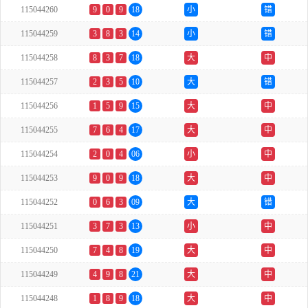
115044260
9
0
9
18
小
错
115044259
3
8
3
14
小
错
115044258
8
3
7
18
大
中
115044257
2
3
5
10
大
错
115044256
1
5
9
15
大
中
115044255
7
6
4
17
大
中
115044254
2
0
4
06
小
中
115044253
9
0
9
18
大
中
115044252
0
6
3
09
大
错
115044251
3
7
3
13
小
中
115044250
7
4
8
19
大
中
115044249
4
9
8
21
大
中
115044248
1
8
9
18
大
中