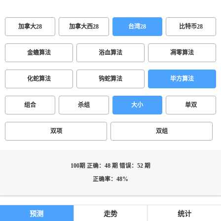
加拿大28
加拿大西28
台湾28
比特币28
金蟾算法
浴血算法
凋零算法
化蛇算法
钩蛇算法
毕方算法
组合
杀组
大小
单双
双项
双组
100期 正确：48 期 错误：52 期
正确率：48%
预测
走势
统计