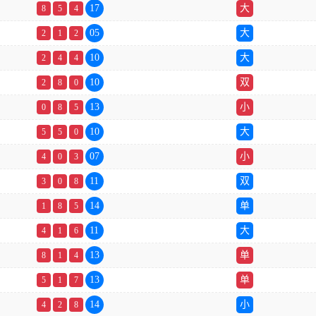
17
大
8
5
4
05
大
2
1
2
10
大
2
4
4
10
双
2
8
0
13
小
0
8
5
10
大
5
5
0
07
小
4
0
3
11
双
3
0
8
14
单
1
8
5
11
大
4
1
6
13
单
8
1
4
13
单
5
1
7
14
小
4
2
8