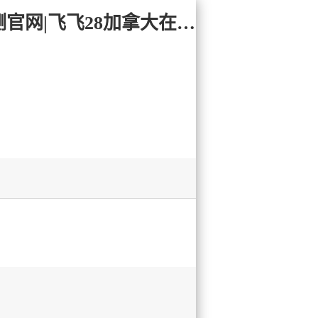
在线网址:28YC.com 加拿大28-PC加拿大-加拿大28开奖结果预测官网|飞飞28加拿大在线预测_火热研究!