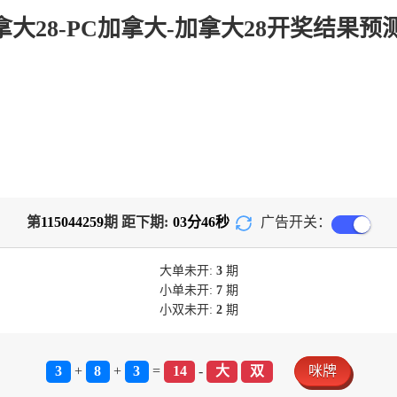
第
115044259
期 距下期:
03
分
45
秒
广告开关：
大单
未开:
3
期
小单
未开:
7
期
小双
未开:
2
期
3
+
8
+
3
=
14
-
大
双
咪牌