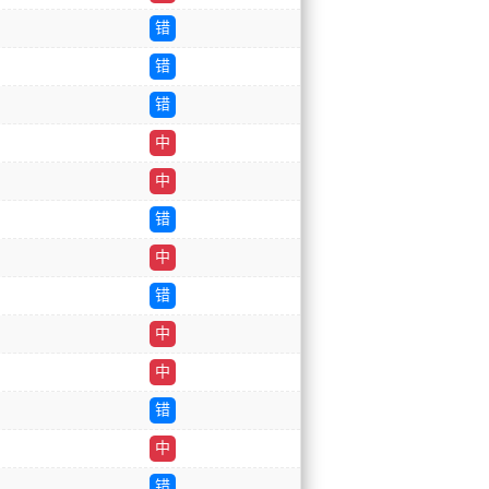
错
错
错
中
中
错
中
错
中
中
错
中
错