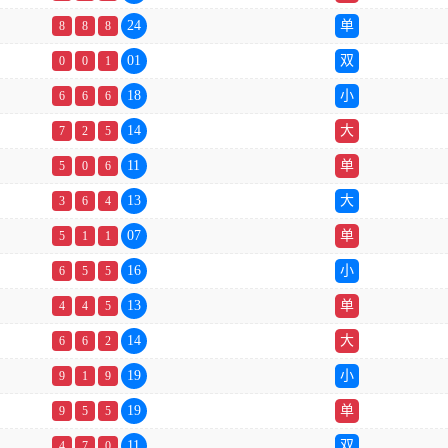
24
单
8
8
8
01
双
0
0
1
18
小
6
6
6
14
大
7
2
5
11
单
5
0
6
13
大
3
6
4
07
单
5
1
1
16
小
6
5
5
13
单
4
4
5
14
大
6
6
2
19
小
9
1
9
19
单
9
5
5
11
双
4
7
0