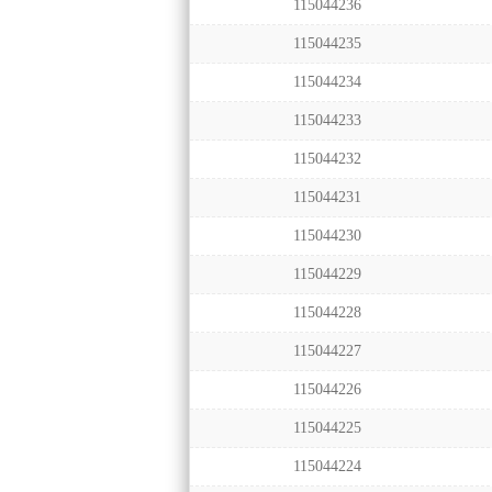
115044236
115044235
115044234
115044233
115044232
115044231
115044230
115044229
115044228
115044227
115044226
115044225
115044224