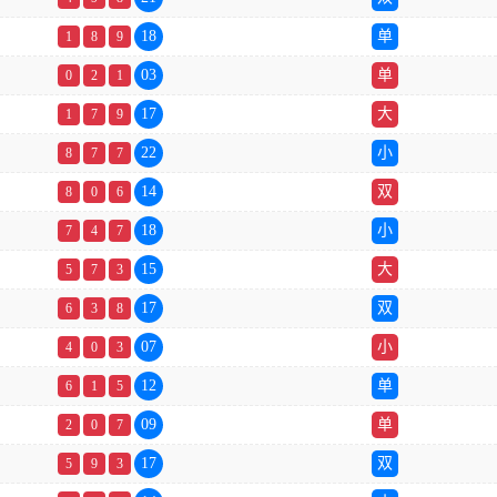
18
单
1
8
9
03
单
0
2
1
17
大
1
7
9
22
小
8
7
7
14
双
8
0
6
18
小
7
4
7
15
大
5
7
3
17
双
6
3
8
07
小
4
0
3
12
单
6
1
5
09
单
2
0
7
17
双
5
9
3