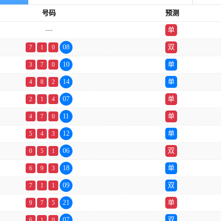
号码
预测
---
单
08
双
7
1
0
10
单
3
7
0
14
单
4
8
2
07
单
2
1
4
11
单
4
7
0
12
单
5
4
3
06
双
0
5
1
18
单
6
9
3
09
双
7
1
1
21
单
9
7
5
07
双
6
1
0