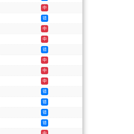
中
错
中
中
错
中
中
中
错
错
错
错
中