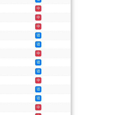
中
中
中
错
错
中
错
错
中
错
错
中