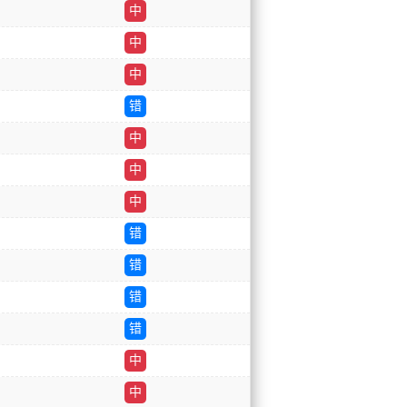
中
中
中
错
中
中
中
错
错
错
错
中
中