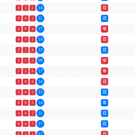
14
双
9
3
2
11
双
3
6
2
17
单
4
9
4
14
双
4
5
5
13
双
3
2
8
09
单
3
1
5
17
单
7
2
8
14
双
1
9
4
15
双
3
9
3
14
单
0
9
5
11
双
3
6
2
17
双
6
4
7
12
双
6
5
1