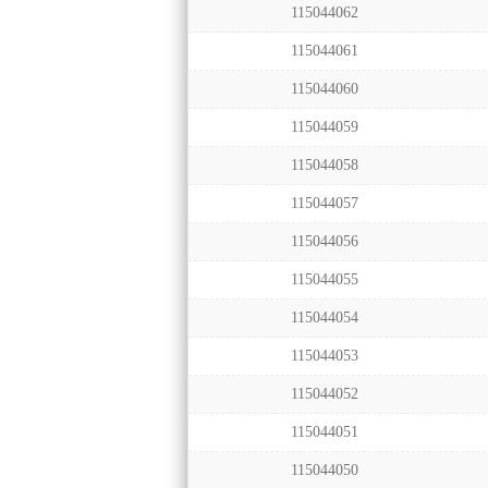
115044062
115044061
115044060
115044059
115044058
115044057
115044056
115044055
115044054
115044053
115044052
115044051
115044050