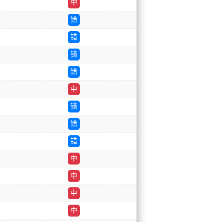
中
错
错
错
错
中
错
错
错
中
中
中
中