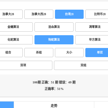
加拿大28
加拿大西28
台湾28
比特币28
金蟾算法
浴血算法
凋零算法
化蛇算法
钩蛇算法
毕方算法
组合
杀组
大小
单双
双项
双组
100期 正确：51 期 错误：49 期
正确率：51%
走势