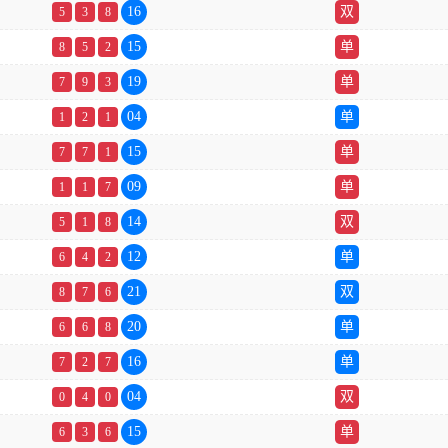
16
双
5
3
8
15
单
8
5
2
19
单
7
9
3
04
单
1
2
1
15
单
7
7
1
09
单
1
1
7
14
双
5
1
8
12
单
6
4
2
21
双
8
7
6
20
单
6
6
8
16
单
7
2
7
04
双
0
4
0
15
单
6
3
6