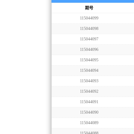
期号
115044099
115044098
115044097
115044096
115044095
115044094
115044093
115044092
115044091
115044090
115044089
115044088