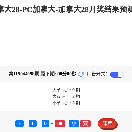
第
115044098
期 距下期:
00
分
00
秒
广告开关：
大单
未开:
9
期
大双
未开:
2
期
小单
未开:
3
期
7
+
1
+
0
=
08
-
小
双
咪牌