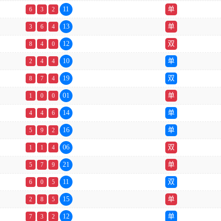
11
单
6
3
2
13
单
3
6
4
12
双
8
4
0
10
单
2
4
4
19
双
8
7
4
01
单
1
0
0
14
单
4
4
6
16
单
5
9
2
06
双
1
1
4
21
单
5
7
9
11
双
6
0
5
15
单
2
8
5
12
单
7
3
2