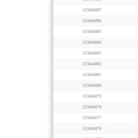
115044087
115044086
115044085
115044084
115044083
115044082
115044081
115044080
115044079
115044078
115044077
115044076