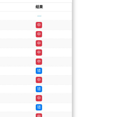
结果
---
中
中
中
中
中
错
中
错
中
错
中