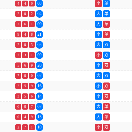
08
小
单
4
4
0
04
大
单
2
0
2
09
大
单
2
6
1
21
小
单
9
4
8
05
大
双
2
0
3
09
小
双
5
3
1
20
小
双
5
6
9
07
大
双
7
0
0
16
小
双
2
5
9
14
小
双
3
5
6
07
大
单
0
0
7
13
大
单
0
4
9
10
小
双
2
7
1