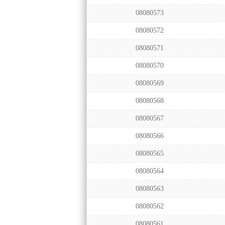
08080573
08080572
08080571
08080570
08080569
08080568
08080567
08080566
08080565
08080564
08080563
08080562
08080561