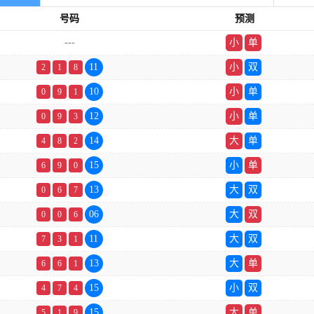
号码
预测
---
小
单
11
小
双
2
1
8
10
小
单
0
9
1
12
小
单
0
9
3
14
大
单
4
8
2
15
小
单
6
9
0
13
大
双
0
6
7
06
大
双
0
0
6
11
大
双
7
3
1
13
大
单
6
6
1
15
小
双
4
7
4
15
大
单
5
1
9