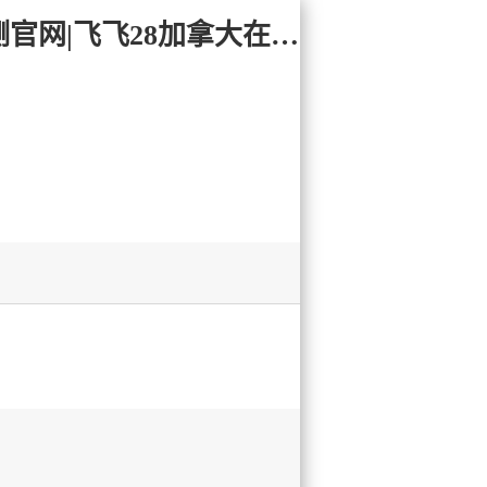
在线网址:28YC.com 加拿大28-PC加拿大-加拿大28开奖结果预测官网|飞飞28加拿大在线预测_火热研究!