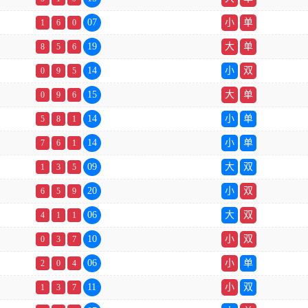
07
小
单
1
6
0
19
大
单
8
5
6
14
小
双
0
9
5
15
大
单
0
9
6
14
小
单
5
8
1
14
小
单
7
6
1
09
大
双
1
3
5
20
小
双
6
5
9
06
大
双
4
1
1
10
小
双
0
3
7
06
小
单
2
0
4
11
小
双
1
3
7