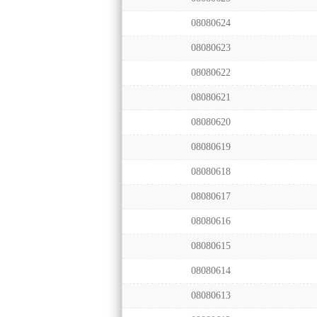
08080624
08080623
08080622
08080621
08080620
08080619
08080618
08080617
08080616
08080615
08080614
08080613