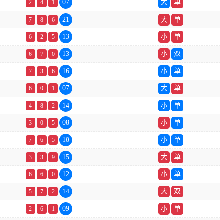
07
大
单
2
4
1
21
大
单
7
8
6
13
小
单
6
2
5
13
小
双
6
7
0
16
小
单
7
3
6
07
大
单
6
0
1
14
小
单
4
8
2
08
小
单
3
0
5
18
小
单
7
6
5
15
大
单
3
3
9
12
小
单
6
6
0
14
大
双
5
7
2
09
小
单
2
6
1