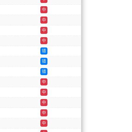
中
中
中
中
错
错
错
中
中
中
中
中