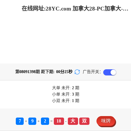
在线网址:28YC.com 加拿大28-PC加拿大-加拿大28开奖结果预测官网|飞飞28加拿大在线预测_火热研究!
第
08091398
期 距下期:
00
分
25
秒
广告开关：
大单
未开:
2
期
小单
未开:
3
期
小双
未开:
1
期
7
9
2
18
大
双
咪牌
+
+
=
-