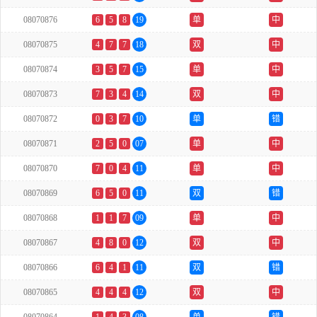
08070876
6
5
8
19
单
中
08070875
4
7
7
18
双
中
08070874
3
5
7
15
单
中
08070873
7
3
4
14
双
中
08070872
0
3
7
10
单
错
08070871
2
5
0
07
单
中
08070870
7
0
4
11
单
中
08070869
6
5
0
11
双
错
08070868
1
1
7
09
单
中
08070867
4
8
0
12
双
中
08070866
6
4
1
11
双
错
08070865
4
4
4
12
双
中