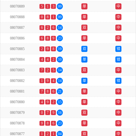
08070889
5
1
3
09
单
中
08070888
0
8
1
09
单
中
08070887
6
2
6
14
双
中
08070886
6
8
9
23
单
中
08070885
2
9
8
19
双
错
08070884
4
4
2
10
单
错
08070883
7
2
5
14
双
中
08070882
1
9
4
14
单
错
08070881
7
8
6
21
单
中
08070880
4
9
2
15
单
中
08070879
0
7
9
16
双
中
08070878
9
8
6
23
单
中
08070877
1
2
1
04
双
中