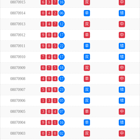
08070915
6
3
7
16
双
中
08070914
0
4
2
06
单
错
08070913
1
4
7
12
双
中
08070912
9
0
8
17
单
中
08070911
9
8
5
22
单
错
08070910
7
4
6
17
双
错
08070909
6
7
5
18
双
中
08070908
4
9
4
17
单
中
08070907
5
9
9
23
双
错
08070906
1
3
1
05
双
错
08070905
3
0
4
07
单
中
08070904
9
6
1
16
单
错
08070903
0
2
0
02
双
中