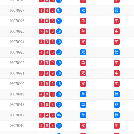
08070928
9
6
8
23
单
中
08070927
1
4
2
07
双
错
08070926
5
8
8
21
单
中
08070925
7
6
6
19
单
中
08070924
4
3
3
10
双
中
08070923
4
4
5
13
双
错
08070922
5
5
9
19
单
中
08070921
5
4
9
18
双
中
08070920
4
9
5
18
双
中
08070919
4
9
5
18
单
错
08070918
4
0
8
12
单
错
08070917
0
4
2
06
单
错
08070916
2
9
3
14
双
中