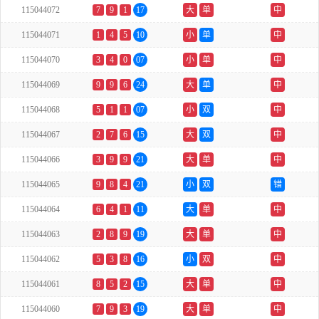
115044072
7
9
1
17
大
单
中
115044071
1
4
5
10
小
单
中
115044070
3
4
0
07
小
单
中
115044069
9
9
6
24
大
单
中
115044068
5
1
1
07
小
双
中
115044067
2
7
6
15
大
双
中
115044066
3
9
9
21
大
单
中
115044065
9
8
4
21
小
双
错
115044064
6
4
1
11
大
单
中
115044063
2
8
9
19
大
单
中
115044062
5
3
8
16
小
双
中
115044061
8
5
2
15
大
单
中
115044060
7
9
3
19
大
单
中