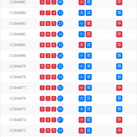
115044085
0
7
2
09
小
双
中
115044084
2
7
4
13
大
双
错
115044083
8
6
9
23
小
单
中
115044082
0
8
6
14
小
双
中
115044081
9
0
6
15
大
双
中
115044080
8
3
5
16
小
单
错
115044079
9
8
5
22
小
单
错
115044078
6
9
9
24
小
单
错
115044077
1
0
1
02
小
单
中
115044076
5
1
1
07
大
双
错
115044075
6
1
2
09
大
双
错
115044074
2
4
1
07
小
双
中
115044073
1
9
9
19
大
双
中