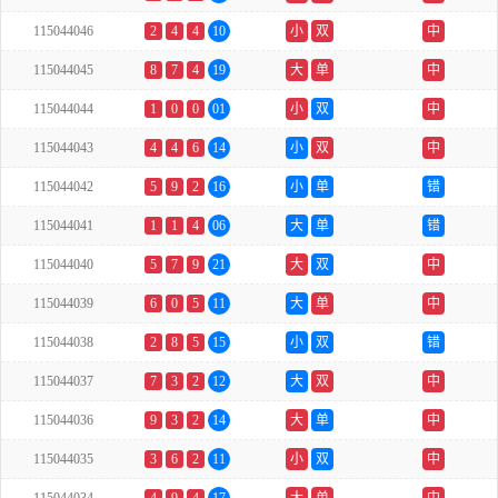
115044046
2
4
4
10
小
双
中
115044045
8
7
4
19
大
单
中
115044044
1
0
0
01
小
双
中
115044043
4
4
6
14
小
双
中
115044042
5
9
2
16
小
单
错
115044041
1
1
4
06
大
单
错
115044040
5
7
9
21
大
双
中
115044039
6
0
5
11
大
单
中
115044038
2
8
5
15
小
双
错
115044037
7
3
2
12
大
双
中
115044036
9
3
2
14
大
单
中
115044035
3
6
2
11
小
双
中