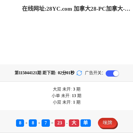
在线网址:28YC.com 加拿大28-PC加拿大-加拿大28开奖结果预测官网|飞飞28加拿大在线预测_火热研究!
第
115044121
期 距下期:
02
分
01
秒
广告开关：
大双
未开:
3
期
小单
未开:
13
期
小双
未开:
1
期
8
8
7
23
大
单
咪牌
+
+
=
-