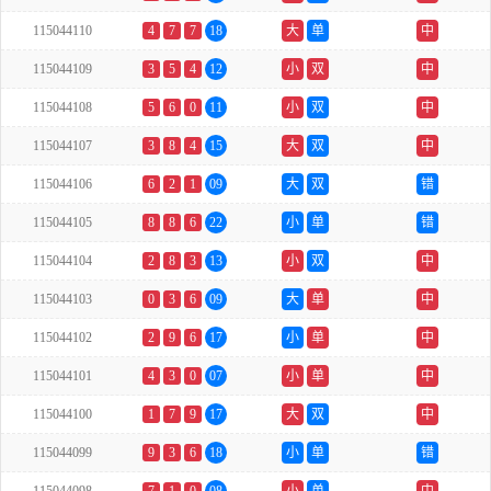
115044110
4
7
7
18
大
单
中
115044109
3
5
4
12
小
双
中
115044108
5
6
0
11
小
双
中
115044107
3
8
4
15
大
双
中
115044106
6
2
1
09
大
双
错
115044105
8
8
6
22
小
单
错
115044104
2
8
3
13
小
双
中
115044103
0
3
6
09
大
单
中
115044102
2
9
6
17
小
单
中
115044101
4
3
0
07
小
单
中
115044100
1
7
9
17
大
双
中
115044099
9
3
6
18
小
单
错