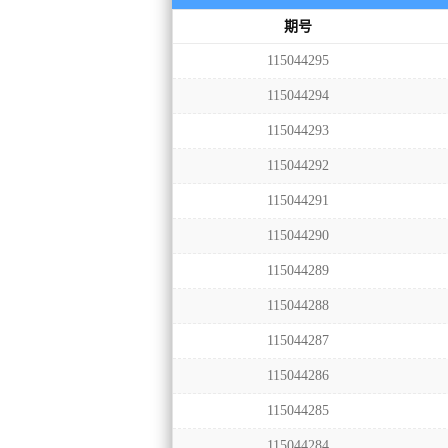
期号
115044295
115044294
115044293
115044292
115044291
115044290
115044289
115044288
115044287
115044286
115044285
115044284