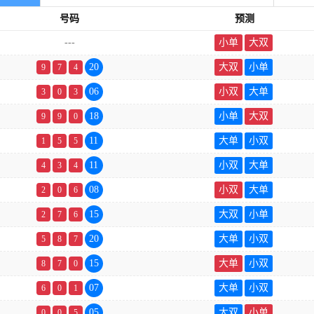
号码
预测
---
小单
大双
20
大双
小单
9
7
4
06
小双
大单
3
0
3
18
小单
大双
9
9
0
11
大单
小双
1
5
5
11
小双
大单
4
3
4
08
小双
大单
2
0
6
15
大双
小单
2
7
6
20
大单
小双
5
8
7
15
大单
小双
8
7
0
07
大单
小双
6
0
1
05
大双
小单
0
0
5