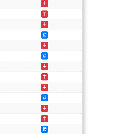
中
中
中
错
中
错
中
中
中
错
中
中
错