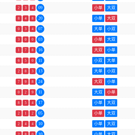
09
小单
大双
2
3
4
20
小单
大双
8
4
8
07
大单
小双
0
3
4
03
小单
大双
3
0
0
16
大双
小单
1
7
8
11
小双
大单
6
5
0
13
大单
小双
2
8
3
24
大双
小单
7
9
8
11
大双
小单
0
2
9
17
小单
大双
8
5
4
05
小单
大双
2
1
2
10
小单
大双
2
4
4
10
小单
大双
2
8
0