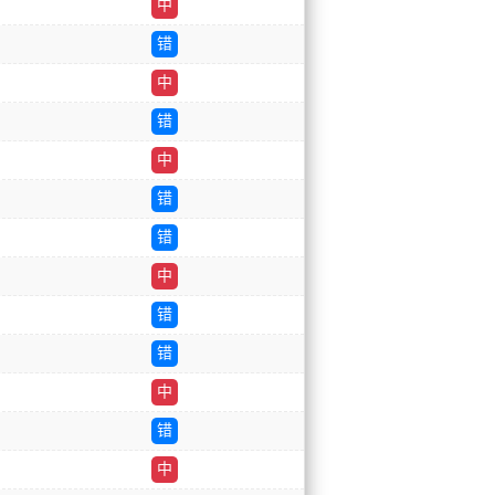
中
错
中
错
中
错
错
中
错
错
中
错
中