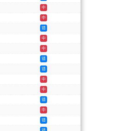
中
中
错
中
中
错
错
中
中
错
中
错
错