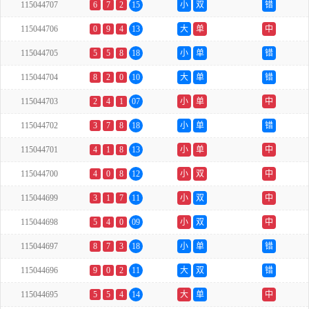
115044707
6
7
2
15
小
双
错
115044706
0
9
4
13
大
单
中
115044705
5
5
8
18
小
单
错
115044704
8
2
0
10
大
单
错
115044703
2
4
1
07
小
单
中
115044702
3
7
8
18
小
单
错
115044701
4
1
8
13
小
单
中
115044700
4
0
8
12
小
双
中
115044699
3
1
7
11
小
双
中
115044698
5
4
0
09
小
双
中
115044697
8
7
3
18
小
单
错
115044696
9
0
2
11
大
双
错
115044695
5
5
4
14
大
单
中