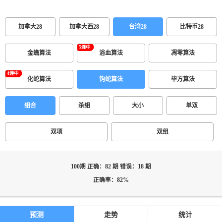
加拿大28
加拿大西28
台湾28
比特币28
金蟾算法
浴血算法
凋零算法
化蛇算法
钩蛇算法
毕方算法
组合
杀组
大小
单双
双项
双组
100期 正确：82 期 错误：18 期
正确率：82%
预测
走势
统计