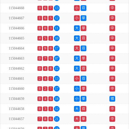
115044668
0
6
7
13
小
双
中
115044667
1
6
5
12
小
单
中
115044666
8
0
3
11
大
单
中
115044665
4
5
1
10
大
双
中
115044664
8
9
0
17
大
双
中
115044663
0
7
0
07
大
单
中
115044662
0
4
8
12
大
双
中
115044661
2
4
7
13
小
双
中
115044660
8
2
7
17
小
单
中
115044659
8
4
6
18
小
单
错
115044658
8
3
1
12
大
双
中
115044657
7
8
6
21
大
单
中