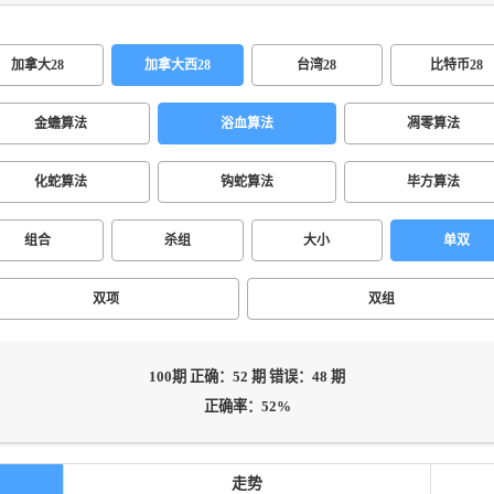
加拿大28
加拿大西28
台湾28
比特币28
金蟾算法
浴血算法
凋零算法
化蛇算法
钩蛇算法
毕方算法
组合
杀组
大小
单双
双项
双组
100期 正确：52 期 错误：48 期
正确率：52%
走势