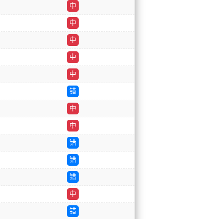
中
中
中
中
中
错
中
中
错
错
错
中
错