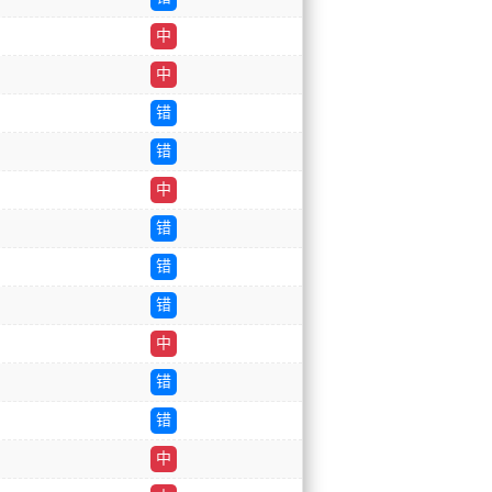
中
中
错
错
中
错
错
错
中
错
错
中