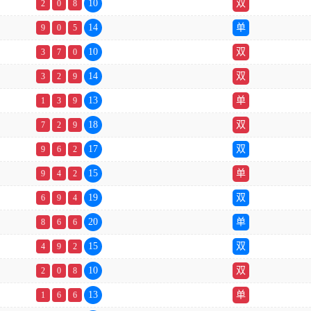
10
双
2
0
8
14
单
9
0
5
10
双
3
7
0
14
双
3
2
9
13
单
1
3
9
18
双
7
2
9
17
双
9
6
2
15
单
9
4
2
19
双
6
9
4
20
单
8
6
6
15
双
4
9
2
10
双
2
0
8
13
单
1
6
6