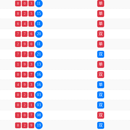
11
单
8
0
3
15
单
8
2
5
11
单
6
4
1
20
双
7
7
6
11
单
2
9
0
21
双
7
7
7
13
单
1
9
3
16
双
0
9
7
16
单
4
9
3
03
双
0
2
1
03
双
0
2
1
08
双
1
0
7
19
双
8
2
9