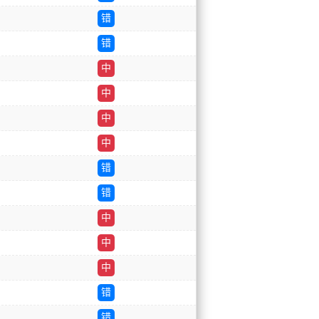
错
错
中
中
中
中
错
错
中
中
中
错
错