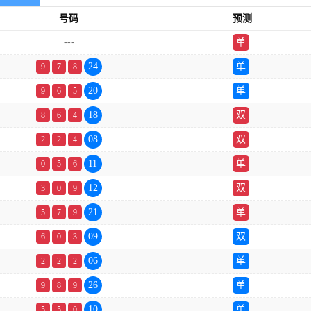
号码
预测
---
单
24
单
9
7
8
20
单
9
6
5
18
双
8
6
4
08
双
2
2
4
11
单
0
5
6
12
双
3
0
9
21
单
5
7
9
09
双
6
0
3
06
单
2
2
2
26
单
9
8
9
10
单
5
5
0