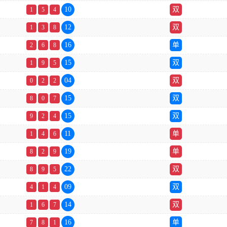
10
双
1
5
4
12
双
1
3
8
16
单
2
6
8
15
双
1
9
5
04
双
0
2
2
15
双
8
0
7
15
双
9
2
4
11
单
1
4
6
19
单
8
2
9
22
双
8
9
5
09
双
4
1
4
14
双
1
6
7
16
单
7
8
1