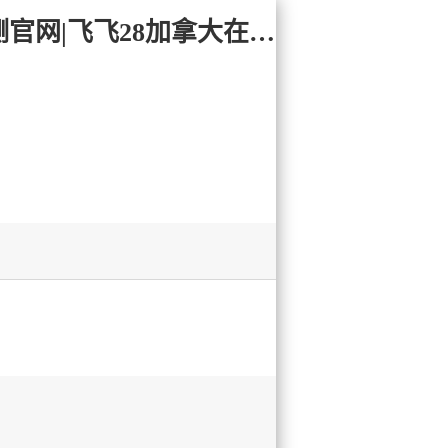
在线网址:28YC.com 加拿大28-PC加拿大-加拿大28开奖结果预测官网|飞飞28加拿大在线预测_火热研究!