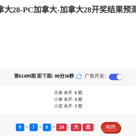
第
61499
期 距下期:
00
分
36
秒
广告开关：
大单
未开:
6
期
小单
未开:
4
期
小双
未开:
3
期
9
+
7
+
8
=
24
-
大
双
咪牌