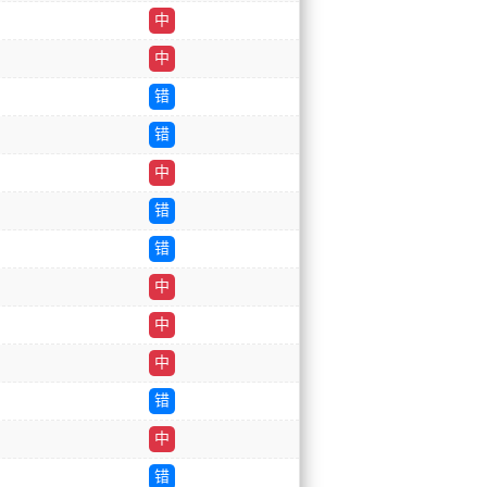
中
中
错
错
中
错
错
中
中
中
错
中
错