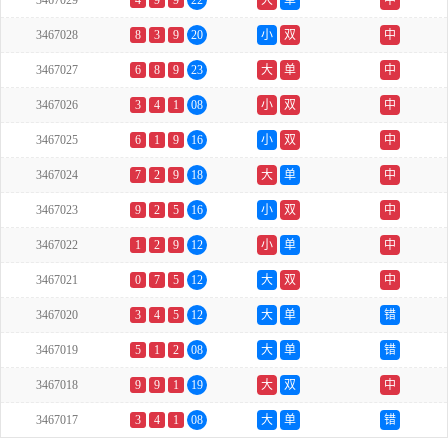
3467029
4
9
9
22
大
单
中
3467028
8
3
9
20
小
双
中
3467027
6
8
9
23
大
单
中
3467026
3
4
1
08
小
双
中
3467025
6
1
9
16
小
双
中
3467024
7
2
9
18
大
单
中
3467023
9
2
5
16
小
双
中
3467022
1
2
9
12
小
单
中
3467021
0
7
5
12
大
双
中
3467020
3
4
5
12
大
单
错
3467019
5
1
2
08
大
单
错
3467018
9
9
1
19
大
双
中
3467017
3
4
1
08
大
单
错