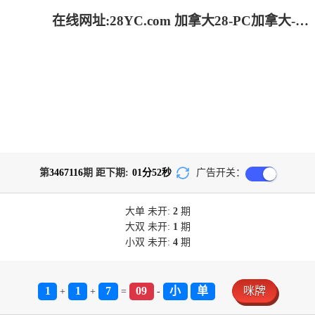
在线网址:28YC.com 加拿大28-PC加拿大-加拿大28开奖结果预测官网|飞飞28加拿大在线预测_火热研究!
第
3467116
期 距下期:
01
分
52
秒
广告开关：
大单
未开:
2
期
大双
未开:
1
期
小双
未开:
4
期
1
1
7
09
小
单
咪牌
+
+
=
-