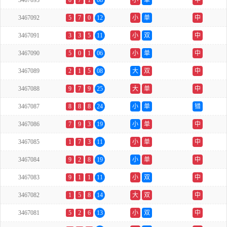
3467093
0
7
1
08
小
单
中
3467092
5
7
0
12
小
单
中
3467091
3
3
5
11
小
双
中
3467090
5
0
1
06
小
单
中
3467089
2
1
5
08
大
双
中
3467088
9
7
9
25
大
单
中
3467087
8
8
8
24
小
单
错
3467086
7
9
3
19
小
单
中
3467085
1
7
3
11
小
单
中
3467084
9
2
8
19
小
单
中
3467083
9
1
1
11
小
双
中
3467082
1
5
8
14
大
双
中
3467081
5
2
6
13
小
双
中