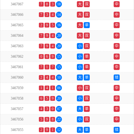
3467067
7
8
3
18
大
双
中
3467066
7
3
4
14
大
双
中
3467065
2
9
5
16
大
单
中
3467064
7
9
4
20
大
双
中
3467063
7
9
4
20
小
双
中
3467062
0
6
9
15
小
单
中
3467061
7
1
7
15
小
单
中
3467060
2
4
4
10
大
单
错
3467059
1
4
1
06
小
双
中
3467058
6
5
9
20
小
双
中
3467057
4
3
0
07
大
单
中
3467056
5
9
8
22
小
双
中
3467055
2
9
1
12
大
单
错