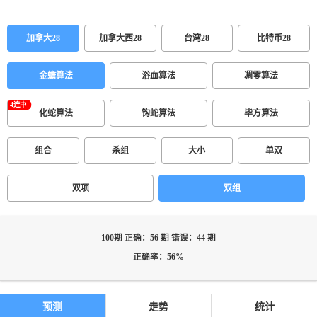
加拿大28
加拿大西28
台湾28
比特币28
金蟾算法
浴血算法
凋零算法
化蛇算法
钩蛇算法
毕方算法
组合
杀组
大小
单双
双项
双组
100期 正确：56 期 错误：44 期
正确率：56%
预测
走势
统计