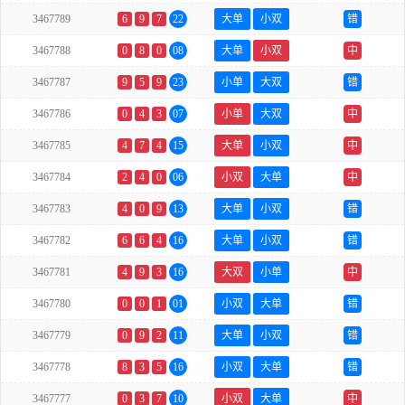
3467789
6
9
7
22
大单
小双
错
3467788
0
8
0
08
大单
小双
中
3467787
9
5
9
23
小单
大双
错
3467786
0
4
3
07
小单
大双
中
3467785
4
7
4
15
大单
小双
中
3467784
2
4
0
06
小双
大单
中
3467783
4
0
9
13
大单
小双
错
3467782
6
6
4
16
大单
小双
错
3467781
4
9
3
16
大双
小单
中
3467780
0
0
1
01
小双
大单
错
3467779
0
9
2
11
大单
小双
错
3467778
8
3
5
16
小双
大单
错
3467777
0
3
7
10
小双
大单
中