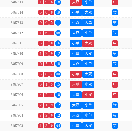
3467815
1
9
8
18
大双
小单
中
3467814
5
6
8
19
小单
大双
错
3467813
0
6
5
11
小双
大单
错
3467812
1
6
1
08
大双
小单
错
3467811
5
3
8
16
小单
大双
中
3467810
1
2
9
12
小单
大双
错
3467809
0
5
5
10
大双
小单
错
3467808
5
0
4
09
小单
大双
中
3467807
9
1
5
15
大单
小双
中
3467806
4
2
4
10
大单
小双
中
3467805
2
1
9
12
大双
小单
错
3467804
3
3
6
12
大双
小单
错
3467803
1
3
0
04
小单
大双
错