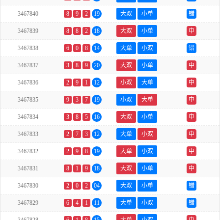
3467840
8
9
2
19
大双
小单
错
3467839
8
8
2
18
大双
小单
中
3467838
6
0
8
14
大单
小双
错
3467837
3
8
9
20
大双
小单
中
3467836
2
9
1
12
小双
大单
中
3467835
9
3
7
19
小双
大单
中
3467834
3
8
5
16
大双
小单
中
3467833
2
7
3
12
大单
小双
中
3467832
2
9
8
19
大单
小双
中
3467831
8
1
9
18
大双
小单
中
3467830
2
0
2
04
大双
小单
错
3467829
6
4
1
11
大单
小双
错