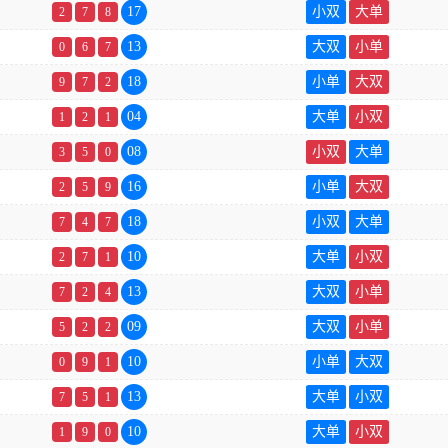
17
小双
大单
2
7
8
13
大双
小单
0
6
7
18
小单
大双
9
7
2
04
大单
小双
1
2
1
08
小双
大单
3
5
0
16
小单
大双
2
5
9
18
小双
大单
7
4
7
10
大单
小双
2
7
1
13
大双
小单
7
2
4
09
大双
小单
5
2
2
10
小单
大双
0
9
1
13
大单
小双
7
5
1
10
大单
小双
1
9
0