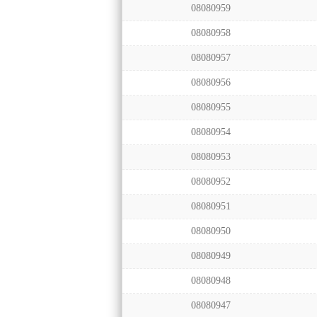
08080959
08080958
08080957
08080956
08080955
08080954
08080953
08080952
08080951
08080950
08080949
08080948
08080947