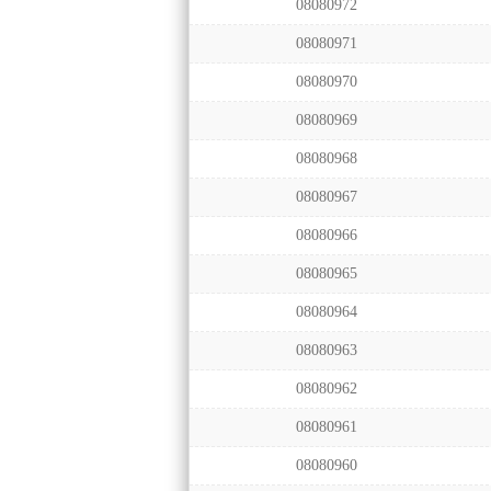
08080972
08080971
08080970
08080969
08080968
08080967
08080966
08080965
08080964
08080963
08080962
08080961
08080960