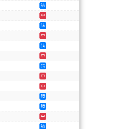
错
中
错
中
错
中
错
中
中
错
错
中
错