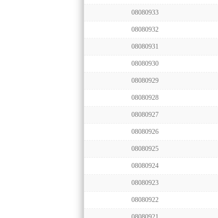
08080933
08080932
08080931
08080930
08080929
08080928
08080927
08080926
08080925
08080924
08080923
08080922
08080921